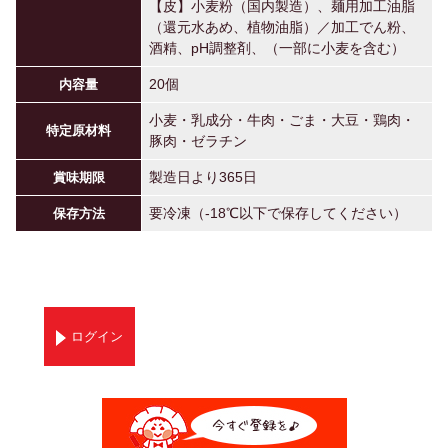
【皮】小麦粉（国内製造）、麺用加工油脂
（還元水あめ、植物油脂）／加工でん粉、
酒精、pH調整剤、（一部に小麦を含む）
20個
内容量
小麦・乳成分・牛肉・ごま・大豆・鶏肉・
特定原材料
豚肉・ゼラチン
製造日より365日
賞味期限
要冷凍（-18℃以下で保存してください）
保存方法
ログイン