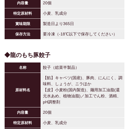
20個
内容量
小麦、乳成分
特定原材料
製造日より365日
賞味期限
要冷凍（-18℃以下で保存してください）
保存方法
◆龍のもち豚餃子
餃子（総菜半製品）
名称
【餡】キャベツ(国産)、豚肉、にんにく、調
味料、しょうが、ニラほか
【皮】小麦粉(国内製造)、麺用加工油脂(還
原材料名
元水あめ、植物油脂)／加工でん粉、酒精、
pH調整剤
20個
内容量
小麦、乳成分
特定原材料