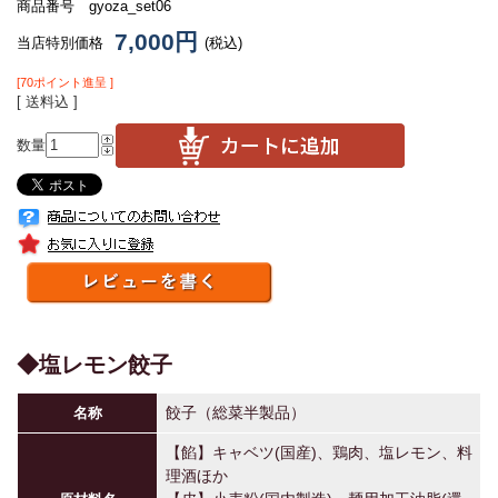
商品番号 gyoza_set06
7,000円
当店特別価格
(税込)
[70ポイント進呈 ]
[ 送料込 ]
数量
◆塩レモン餃子
餃子（総菜半製品）
名称
【餡】キャベツ(国産)、鶏肉、塩レモン、料
理酒ほか