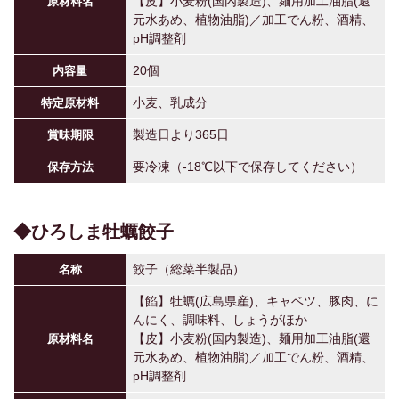
【皮】小麦粉(国内製造)、麺用加工油脂(還
原材料名
元水あめ、植物油脂)／加工でん粉、酒精、
pH調整剤
20個
内容量
小麦、乳成分
特定原材料
製造日より365日
賞味期限
要冷凍（-18℃以下で保存してください）
保存方法
◆ひろしま牡蠣餃子
餃子（総菜半製品）
名称
【餡】牡蠣(広島県産)、キャベツ、豚肉、に
んにく、調味料、しょうがほか
【皮】小麦粉(国内製造)、麺用加工油脂(還
原材料名
元水あめ、植物油脂)／加工でん粉、酒精、
pH調整剤