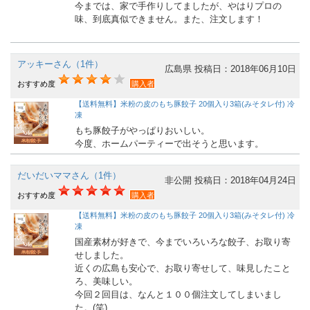
今までは、家で手作りしてましたが、やはりプロの
味、到底真似できません。また、注文します！
アッキーさん（1件）
広島県
投稿日：2018年06月10日
おすすめ度
購入者
【送料無料】米粉の皮のもち豚餃子 20個入り3箱(みそタレ付) 冷
凍
もち豚餃子がやっぱりおいしい。
今度、ホームパーティーで出そうと思います。
だいだいママさん（1件）
非公開
投稿日：2018年04月24日
おすすめ度
購入者
【送料無料】米粉の皮のもち豚餃子 20個入り3箱(みそタレ付) 冷
凍
国産素材が好きで、今までいろいろな餃子、お取り寄
せしました。
近くの広島も安心で、お取り寄せして、味見したこと
ろ、美味しい。
今回２回目は、なんと１００個注文してしまいまし
た。(笑)