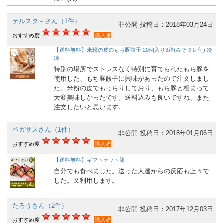
テルスタ－さん（1件）
非公開
投稿日：2018年03月24日
おすすめ度
購入者
【送料無料】米粉の皮のもち豚餃子 20個入り3箱(みそタレ付) 冷
凍
特別の場所でストレスなく特別に育てられたもち豚を
使用した、もち豚餃子に興味があったので注文しまし
た。米粉の皮でもっちりしており、もち豚と相まって
大変美味しかったです。送料込みも良いですね、また
注文したいと思います。
ペガサスさん（1件）
非公開
投稿日：2018年01月06日
おすすめ度
購入者
【送料無料】ギフトセット龍
自分でも食べました。送った人達からの反応も上々で
した。又利用します。
たろうさん（2件）
非公開
投稿日：2017年12月03日
おすすめ度
購入者