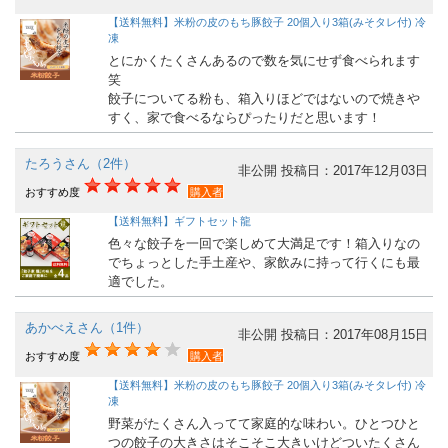
【送料無料】米粉の皮のもち豚餃子 20個入り3箱(みそタレ付) 冷
凍
とにかくたくさんあるので数を気にせず食べられます
笑
餃子についてる粉も、箱入りほどではないので焼きや
すく、家で食べるならぴったりだと思います！
たろうさん（2件）
非公開
投稿日：2017年12月03日
おすすめ度
購入者
【送料無料】ギフトセット龍
色々な餃子を一回で楽しめて大満足です！箱入りなの
でちょっとした手土産や、家飲みに持って行くにも最
適でした。
あかべえさん（1件）
非公開
投稿日：2017年08月15日
おすすめ度
購入者
【送料無料】米粉の皮のもち豚餃子 20個入り3箱(みそタレ付) 冷
凍
野菜がたくさん入ってて家庭的な味わい。ひとつひと
つの餃子の大きさはそこそこ大きいけどついたくさん