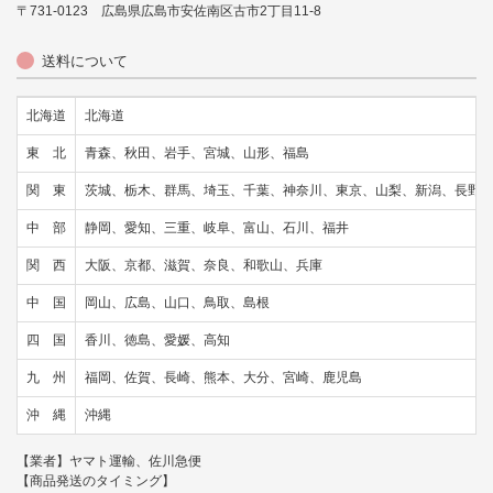
〒731-0123 広島県広島市安佐南区古市2丁目11-8
送料について
北海道
北海道
東 北
青森、秋田、岩手、宮城、山形、福島
関 東
茨城、栃木、群馬、埼玉、千葉、神奈川、東京、山梨、新潟、長野
中 部
静岡、愛知、三重、岐阜、富山、石川、福井
関 西
大阪、京都、滋賀、奈良、和歌山、兵庫
中 国
岡山、広島、山口、鳥取、島根
四 国
香川、徳島、愛媛、高知
九 州
福岡、佐賀、長崎、熊本、大分、宮崎、鹿児島
沖 縄
沖縄
【業者】ヤマト運輸、佐川急便
【商品発送のタイミング】