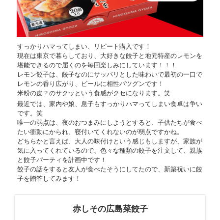
すっかりハマってしまい、リピート購入です！
現在は東京で暮らしており、大好きな餃子と地元特産のレモンを
堪能できるので届くのを毎回楽しみにしています！！！
レモン餃子は、餃子なのにサッパリとした味わいで最初の一口で
レモンの香り広がり、ビールに相性バツグンです！
米粉の皮？のサクッという食感がクセになります。笑
最近では、家内や娘、息子もすっかりハマってしまい食卓は争い
です。笑
唯一の弱点は、夜のおつまみにしようとすると、子供たちが食べ
たい衝動にかられ、寝付いてくれないのが弱点ですかね。
どちらかと言えば、大人の味付けという感じもしますが、家族が
気に入ってくれているので、色々な種類の餃子を注文して、親族
と餃子パーティを計画中です！
餃子の話をすると友人が食べたそうにしてたので、新築祝いに餃
子を贈答してみます！
赤しその広島菜餃子