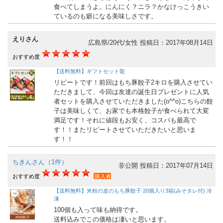
食べてしまうよ。にんにく？ニラ？かなけっこうきい
ているのも癖になる美味しさです。
えりさん
広島県/20代/女性
投稿日：2017年08月14日
おすすめ度
【送料無料】ギフトセット龍
リピートです！前回はもち豚餃子2キロを購入させてい
ただきまして、今回は友達の誕生日プレゼントに人気
者セットを購入させていただきました(o^^o)こちらの餃
子は美味しくて、お家でも本格餃子が食べられて大変
満足です！それに値段もお安く、コスパも最高で
す！！またリピートさせていただきたいと思いま
す！！
ちきんさん（1件）
非公開
投稿日：2017年07月14日
おすすめ度
購入者
【送料無料】米粉の皮のもち豚餃子 20個入り3箱(みそタレ付) 冷
凍
100個も入って味も納得です。
送料込みでこの価格は凄いと思います。