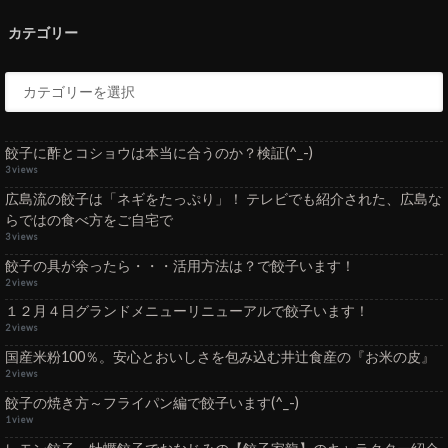
カテゴリー
餃子に酢とコショウは本当に合うのか？検証(^_-)
3 views
広島流の餃子は「ネギをたっぷり」！ テレビでも紹介された、広島な
らではの食べ方をご自宅で
3 views
餃子の具が余ったら・・・活用方法は？で餃子います！
2 views
１２月４日グランドメニューリニューアルで餃子います！
2 views
国産米粉100％。安心とおいしさを包み込む井辻食産の『お米の皮』
2 views
餃子の焼き方～フライパン編で餃子います(^_-)
1 view