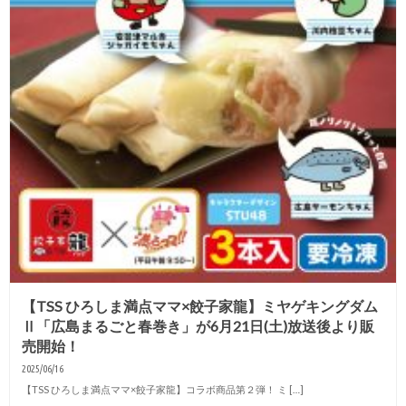
【TSS ひろしま満点ママ×餃子家龍】ミヤゲキングダム
Ⅱ「広島まるごと春巻き」が6月21日(土)放送後より販
売開始！
2025/06/16
【TSS ひろしま満点ママ×餃子家龍】コラボ商品第２弾！ ミ […]