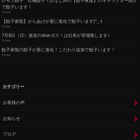
レモン餃子 牡蠣餃子でおなじみの【餃子家龍】のキャラクター紹介
で餃子います！
1 view
【餃子家龍】からあげが更に進化で餃子います(^_-)
1 view
7月8日（日）放送のdearボス！は社長が登場致します♪
1 view
餃子家龍の餃子が更に進化！こだわり追加で餃子います！
1 view
カテゴリー
お客様の声
お知らせ
ブログ