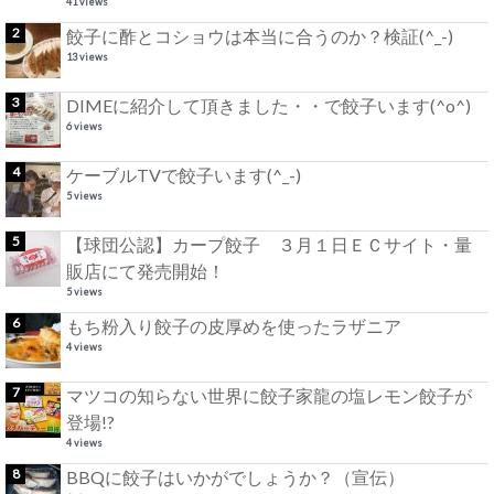
41 views
餃子に酢とコショウは本当に合うのか？検証(^_-)
13 views
DIMEに紹介して頂きました・・で餃子います(^o^)
6 views
ケーブルTVで餃子います(^_-)
5 views
【球団公認】カープ餃子 ３月１日ＥＣサイト・量
販店にて発売開始！
5 views
もち粉入り餃子の皮厚めを使ったラザニア
4 views
マツコの知らない世界に餃子家龍の塩レモン餃子が
登場!?
4 views
BBQに餃子はいかがでしょうか？（宣伝）