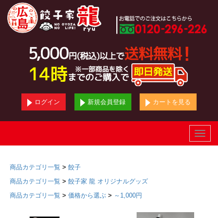
ログイン
新規会員登録
カートを見る
Toggle
naviga
商品カテゴリ一覧
>
餃子
商品カテゴリ一覧
>
餃子家 龍 オリジナルグッズ
商品カテゴリ一覧
>
価格から選ぶ
>
～1,000円