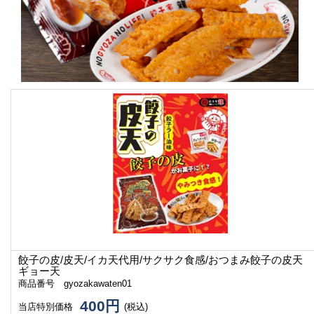
餃子の皮/皮天/イカ天代用/サクサク食感/おつまみ
餃子の皮天
ギョー天
商品番号 gyozakawaten01
400円
当店特別価格
(税込)