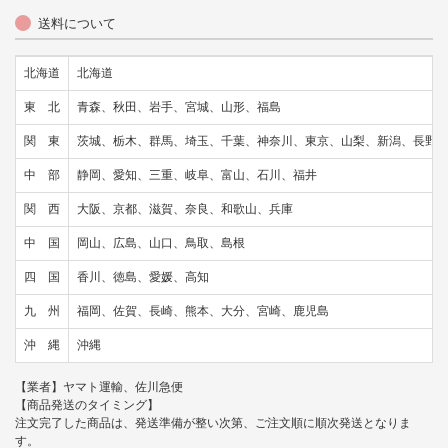
送料について
北海道
北海道
東 北
青森、秋田、岩手、宮城、山形、福島
関 東
茨城、栃木、群馬、埼玉、千葉、神奈川、東京、山梨、新潟、長野
中 部
静岡、愛知、三重、岐阜、富山、石川、福井
関 西
大阪、京都、滋賀、奈良、和歌山、兵庫
中 国
岡山、広島、山口、鳥取、島根
四 国
香川、徳島、愛媛、高知
九 州
福岡、佐賀、長崎、熊本、大分、宮崎、鹿児島
沖 縄
沖縄
【業者】ヤマト運輸、佐川急便
【商品発送のタイミング】
注文完了した商品は、発送準備が整い次第、ご注文順に順次発送となりま
す。