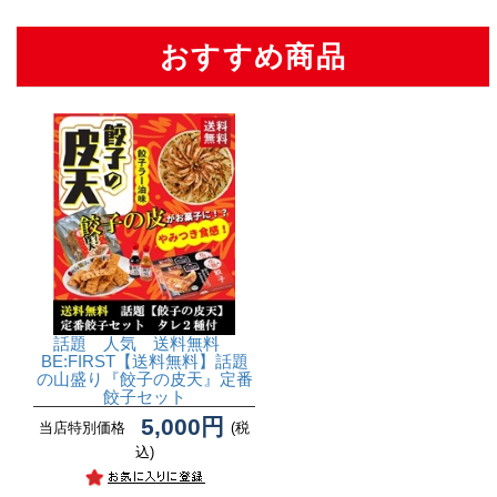
おすすめ商品
話題 人気 送料無料
BE:FIRST
【送料無料】話題
の山盛り『餃子の皮天』定番
餃子セット
5,000円
当店特別価格
(税
込)