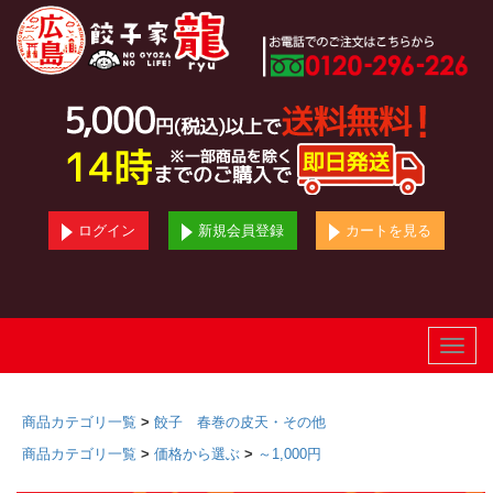
ログイン
新規会員登録
カートを見る
Toggle
naviga
商品カテゴリ一覧
>
餃子 春巻の皮天・その他
商品カテゴリ一覧
>
価格から選ぶ
>
～1,000円