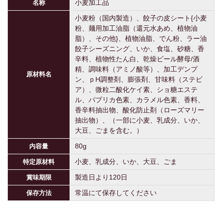
小麦加工品
名称
小麦粉（国内製造）、餃子の皮シート{小麦
粉、麺用加工油脂（還元水あめ、植物油
脂）、その他}、植物油脂、でん粉、ラー油
餃子シーズニング、いか、食塩、砂糖、香
辛料、植物性たん白、乾燥ビール酵母/酒
精、調味料（アミノ酸等）、加工デンプ
原材料名
ン、ｐH調整剤、膨張剤、甘味料（ステビ
ア）、微粒二酸化ケイ素、ショ糖エステ
ル、パプリカ色素、カラメル色素、香料、
香辛料抽出物、酸化防止剤（ローズマリー
抽出物）、（一部に小麦、乳成分、いか、
大豆、ごまを含む。）
80g
内容量
小麦、乳成分、いか、大豆、ごま
特定原材料
製造日より120日
賞味期限
常温にて保存してください
保存方法