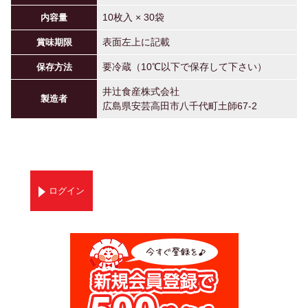
10枚入 × 30袋
内容量
表面左上に記載
賞味期限
要冷蔵（10℃以下で保存して下さい）
保存方法
井辻食産株式会社
製造者
広島県安芸高田市八千代町土師67-2
ログイン