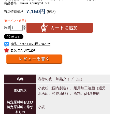
商品番号 kawa_springroll_h30
7,150円
当店特別価格
(税込)
[66ポイント進呈 ]
数量
春巻の皮 加熱タイプ（生）
名称
小麦粉（国内製造）、麺用加工油脂（還元
原材料名
水あめ、植物油脂）、酒精、pH調整剤
特定原材料および
小麦
特定原材料に準ず
るもの