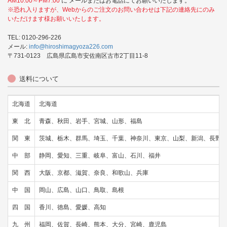
AM10:00～PM7:00
に メールまたはお電話にてお願いいたします。
※恐れ入りますが、Webからのご注文のお問い合わせは下記の連絡先にのみ
いただけます様お願いいたします。
TEL: 0120-296-226
メール:
info@hiroshimagyoza226.com
〒731-0123 広島県広島市安佐南区古市2丁目11-8
送料について
北海道
北海道
東 北
青森、秋田、岩手、宮城、山形、福島
関 東
茨城、栃木、群馬、埼玉、千葉、神奈川、東京、山梨、新潟、長野
中 部
静岡、愛知、三重、岐阜、富山、石川、福井
関 西
大阪、京都、滋賀、奈良、和歌山、兵庫
中 国
岡山、広島、山口、鳥取、島根
四 国
香川、徳島、愛媛、高知
九 州
福岡、佐賀、長崎、熊本、大分、宮崎、鹿児島