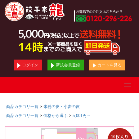
ログイン
新規会員登録
カートを見る
Toggle
naviga
商品カテゴリ一覧
>
米粉の皮・小麦の皮
商品カテゴリ一覧
>
価格から選ぶ
>
5,001円～