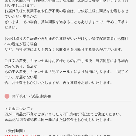
生もの食品の為、お客様の都合による返品・交換はご容赦下さいますようお
願い申し上げます。
お届け先様の長期不在や住所不明の場合は、ご依頼主様に商品をお返しさせ
ていただく場合がご
ざいます。その場合、賞味期限を過ぎることもありますので、予めご了承く
ださい。
お受け取りのご辞退や再配達のご連絡がいただけない等で配送業者から弊社
への返送が続く場合
など、当社基準により予告なくお取引きをお断りする場合がございます。
ご注文の変更、キャンセルはお客様からのお申し出後、当店同意による場合
のみであり、当店か
らの申込変更、キャンセル「完了メール」により解消になります。「完了メ
ール」が届かない場
合、お手数をおかけいたしますが、再度連絡をお願いいたします。
お問合せ・返品連絡先
＜返金について＞
万が一商品に不良がございましたら7日以内に下記までご郵送ください。
返品商品到着確認後に同一商品または代金をおかえしいたします。
＜受付時間＞