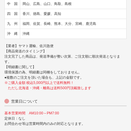
中 国
岡山、広島、山口、鳥取、島根
四 国
香川、徳島、愛媛、高知
九 州
福岡、佐賀、長崎、熊本、大分、宮崎、鹿児島
沖 縄
沖縄
【業者】ヤマト運輸、佐川急便
【商品発送のタイミング】
注文完了した商品は、発送準備が整い次第、ご注文順に順次発送となりま
す。
【明細書に関して】
環境保護の為、明細書は同梱をしておりません。
●複数のご注文を頂いた場合も、上記の金額です。
※ご購入金額 税込5,000円以上で送料無料！
ただし北海道・沖縄・離島は送料500円頂戴致します
営業日について
基本営業時間 AM10:00～PM7:00
定休日：なし
お問合わせ等は営業時間内のみの対応となります。