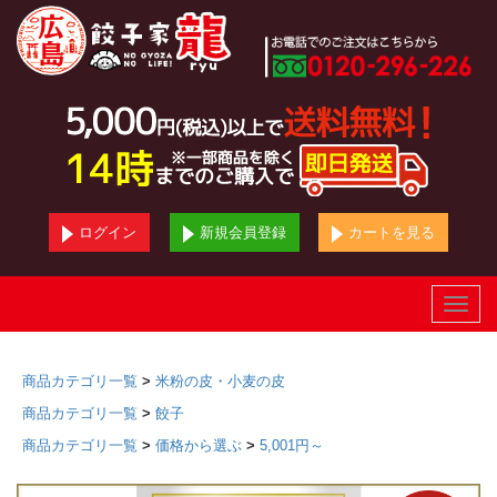
ログイン
新規会員登録
カートを見る
Toggle
naviga
商品カテゴリ一覧
>
米粉の皮・小麦の皮
商品カテゴリ一覧
>
餃子
商品カテゴリ一覧
>
価格から選ぶ
>
5,001円～