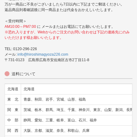
万が一商品に不良がございましたら7日以内に下記までご郵送ください。
返品商品到着確認後に同一商品または代金をおかえしいたします。
＜受付時間＞
AM10:00～PM7:00
に メールまたはお電話にてお願いいたします。
※恐れ入りますが、Webからのご注文のお問い合わせは下記の連絡先にのみ
いただけます様お願いいたします。
TEL: 0120-296-226
メール:
info@hiroshimagyoza226.com
〒731-0123 広島県広島市安佐南区古市2丁目11-8
送料について
北海道
北海道
東 北
青森、秋田、岩手、宮城、山形、福島
関 東
茨城、栃木、群馬、埼玉、千葉、神奈川、東京、山梨、新潟、長野
中 部
静岡、愛知、三重、岐阜、富山、石川、福井
関 西
大阪、京都、滋賀、奈良、和歌山、兵庫