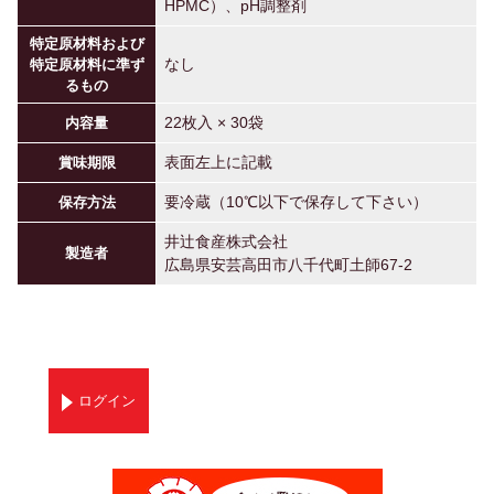
HPMC）、pH調整剤
特定原材料および
なし
特定原材料に準ず
るもの
22枚入 × 30袋
内容量
表面左上に記載
賞味期限
要冷蔵（10℃以下で保存して下さい）
保存方法
井辻食産株式会社
製造者
広島県安芸高田市八千代町土師67-2
ログイン