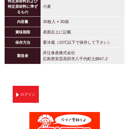
特定原材料および
小麦
特定原材料に準ず
るもの
30枚入 × 30袋
内容量
表面左上に記載
賞味期限
要冷蔵（10℃以下で保存して下さい）
保存方法
井辻食産株式会社
製造者
広島県安芸高田市八千代町土師67-2
ログイン