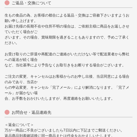
ご返品・交換について
生もの食品の為、お客様の都合による返品・交換はご容赦下さいますようお
願い申し上げます。
お届け先様の長期不在や住所不明の場合は、ご依頼主様に商品をお返しさせ
ていただく場合がご
ざいます。その場合、賞味期限を過ぎることもありますので、予めご了承く
ださい。
お受け取りのご辞退や再配達のご連絡がいただけない等で配送業者から弊社
への返送が続く場合
など、当社基準により予告なくお取引きをお断りする場合がございます。
ご注文の変更、キャンセルはお客様からのお申し出後、当店同意による場合
のみであり、当店か
らの申込変更、キャンセル「完了メール」により解消になります。「完了メ
ール」が届かない場
合、お手数をおかけいたしますが、再度連絡をお願いいたします。
お問合せ・返品連絡先
＜返金について＞
万が一商品に不良がございましたら7日以内に下記までご郵送ください。
返品商品到着確認後に同一商品または代金をおかえしいたします。