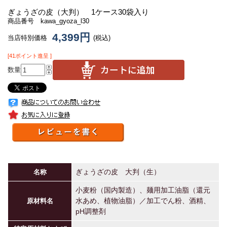
ぎょうざの皮（大判） 1ケース30袋入り
商品番号 kawa_gyoza_l30
4,399円
当店特別価格
(税込)
[41ポイント進呈 ]
数量
ぎょうざの皮 大判（生）
名称
小麦粉（国内製造）、麺用加工油脂（還元
水あめ、植物油脂）／加工でん粉、酒精、
原材料名
pH調整剤