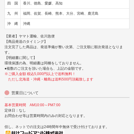
四 国
香川、徳島、愛媛、高知
九 州
福岡、佐賀、長崎、熊本、大分、宮崎、鹿児島
沖 縄
沖縄
【業者】ヤマト運輸、佐川急便
【商品発送のタイミング】
注文完了した商品は、発送準備が整い次第、ご注文順に順次発送となりま
す。
【明細書に関して】
環境保護の為、明細書は同梱をしておりません。
●複数のご注文を頂いた場合も、上記の金額です。
※ご購入金額 税込5,000円以上で送料無料！
ただし北海道・沖縄・離島は送料500円頂戴致します
営業日について
基本営業時間 AM10:00～PM7:00
定休日：なし
お問合わせ等は営業時間内のみの対応となります。
但し、ネットでの注文は24時間年中無休で受け付けております。