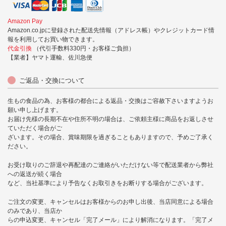
Amazon Pay
Amazon.co.jpに登録された配送先情報（アドレス帳）やクレジットカード情
報を利用してお買い物できます。
代金引換
（代引手数料330円・お客様ご負担）
【業者】ヤマト運輸、佐川急便
ご返品・交換について
生もの食品の為、お客様の都合による返品・交換はご容赦下さいますようお
願い申し上げます。
お届け先様の長期不在や住所不明の場合は、ご依頼主様に商品をお返しさせ
ていただく場合がご
ざいます。その場合、賞味期限を過ぎることもありますので、予めご了承く
ださい。
お受け取りのご辞退や再配達のご連絡がいただけない等で配送業者から弊社
への返送が続く場合
など、当社基準により予告なくお取引きをお断りする場合がございます。
ご注文の変更、キャンセルはお客様からのお申し出後、当店同意による場合
のみであり、当店か
らの申込変更、キャンセル「完了メール」により解消になります。「完了メ