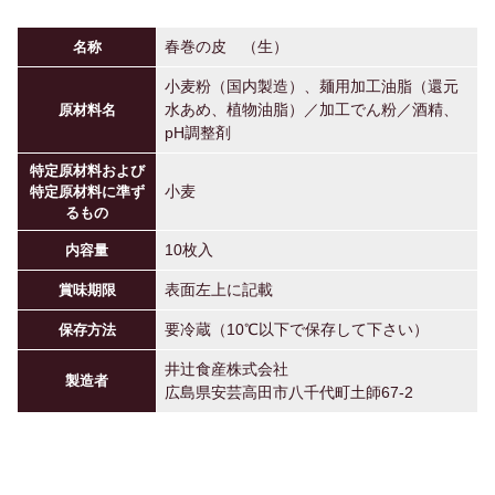
春巻の皮 （生）
名称
小麦粉（国内製造）、麺用加工油脂（還元
水あめ、植物油脂）／加工でん粉／酒精、
原材料名
pH調整剤
特定原材料および
小麦
特定原材料に準ず
るもの
10枚入
内容量
表面左上に記載
賞味期限
要冷蔵（10℃以下で保存して下さい）
保存方法
井辻食産株式会社
製造者
広島県安芸高田市八千代町土師67-2