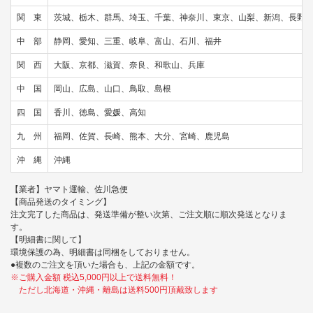
関 東
茨城、栃木、群馬、埼玉、千葉、神奈川、東京、山梨、新潟、長野
中 部
静岡、愛知、三重、岐阜、富山、石川、福井
関 西
大阪、京都、滋賀、奈良、和歌山、兵庫
中 国
岡山、広島、山口、鳥取、島根
四 国
香川、徳島、愛媛、高知
九 州
福岡、佐賀、長崎、熊本、大分、宮崎、鹿児島
沖 縄
沖縄
【業者】ヤマト運輸、佐川急便
【商品発送のタイミング】
注文完了した商品は、発送準備が整い次第、ご注文順に順次発送となりま
す。
【明細書に関して】
環境保護の為、明細書は同梱をしておりません。
●複数のご注文を頂いた場合も、上記の金額です。
※ご購入金額 税込5,000円以上で送料無料！
ただし北海道・沖縄・離島は送料500円頂戴致します