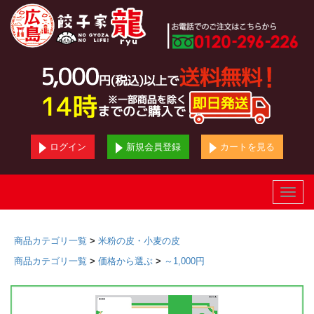
ログイン
新規会員登録
カートを見る
Toggle
naviga
商品カテゴリ一覧
>
米粉の皮・小麦の皮
商品カテゴリ一覧
>
価格から選ぶ
>
～1,000円