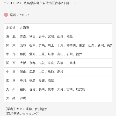
〒731-0123 広島県広島市安佐南区古市2丁目11-8
送料について
北海道
北海道
東 北
青森、秋田、岩手、宮城、山形、福島
関 東
茨城、栃木、群馬、埼玉、千葉、神奈川、東京、山梨、新潟、長野
中 部
静岡、愛知、三重、岐阜、富山、石川、福井
関 西
大阪、京都、滋賀、奈良、和歌山、兵庫
中 国
岡山、広島、山口、鳥取、島根
四 国
香川、徳島、愛媛、高知
九 州
福岡、佐賀、長崎、熊本、大分、宮崎、鹿児島
沖 縄
沖縄
【業者】ヤマト運輸、佐川急便
【商品発送のタイミング】