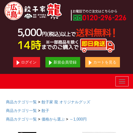
ログイン
新規会員登録
カートを見る
Toggle
naviga
商品カテゴリ一覧
>
餃子家 龍 オリジナルグッズ
商品カテゴリ一覧
>
餃子
商品カテゴリ一覧
>
価格から選ぶ
>
～1,000円