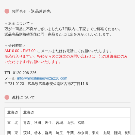
お問合せ・返品連絡先
＜返金について＞
万が一商品に不良がございましたら7日以内に下記までご郵送ください。
返品商品到着確認後に同一商品または代金をおかえしいたします。
＜受付時間＞
AM10:00～PM7:00
に メールまたはお電話にてお願いいたします。
※恐れ入りますが、Webからのご注文のお問い合わせは下記の連絡先にのみ
いただけます様お願いいたします。
TEL: 0120-296-226
メール:
info@hiroshimagyoza226.com
〒731-0123 広島県広島市安佐南区古市2丁目11-8
送料について
北海道
北海道
東 北
青森、秋田、岩手、宮城、山形、福島
関 東
茨城、栃木、群馬、埼玉、千葉、神奈川、東京、山梨、新潟、長野