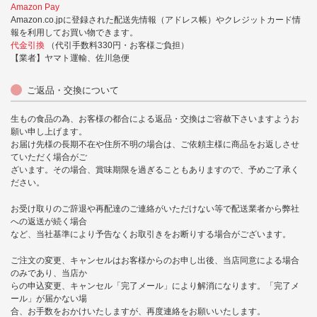
Amazon Pay
Amazon.co.jpに登録された配送先情報（アドレス帳）やクレジットカード情
報を利用してお買い物できます。
代金引換
（代引手数料330円・お客様ご負担）
【業者】ヤマト運輸、佐川急便
ご返品・交換について
生もの食品の為、お客様の都合による返品・交換はご容赦下さいますようお
願い申し上げます。
お届け先様の長期不在や住所不明の場合は、ご依頼主様に商品をお返しさせ
ていただく場合がご
ざいます。その場合、賞味期限を過ぎることもありますので、予めご了承く
ださい。
お受け取りのご辞退や再配達のご連絡がいただけない等で配送業者から弊社
への返送が続く場合
など、当社基準により予告なくお取引きをお断りする場合がございます。
ご注文の変更、キャンセルはお客様からのお申し出後、当店同意による場合
のみであり、当店か
らの申込変更、キャンセル「完了メール」により解消になります。「完了メ
ール」が届かない場
合、お手数をおかけいたしますが、再度連絡をお願いいたします。