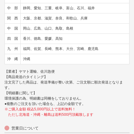
中 部
静岡、愛知、三重、岐阜、富山、石川、福井
関 西
大阪、京都、滋賀、奈良、和歌山、兵庫
中 国
岡山、広島、山口、鳥取、島根
四 国
香川、徳島、愛媛、高知
九 州
福岡、佐賀、長崎、熊本、大分、宮崎、鹿児島
沖 縄
沖縄
【業者】ヤマト運輸、佐川急便
【商品発送のタイミング】
注文完了した商品は、発送準備が整い次第、ご注文順に順次発送となりま
す。
【明細書に関して】
環境保護の為、明細書は同梱をしておりません。
●複数のご注文を頂いた場合も、上記の金額です。
※ご購入金額 税込5,000円以上で送料無料！
ただし北海道・沖縄・離島は送料500円頂戴致します
営業日について