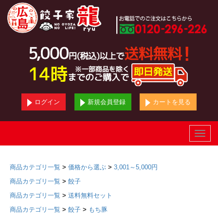
ログイン
新規会員登録
カートを見る
Toggle
naviga
商品カテゴリ一覧
>
価格から選ぶ
>
3,001～5,000円
商品カテゴリ一覧
>
餃子
商品カテゴリ一覧
>
送料無料セット
商品カテゴリ一覧
>
餃子
>
もち豚