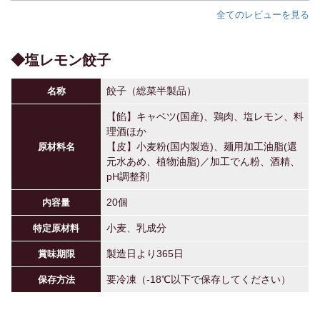
全てのレビューを見る
◆塩レモン餃子
餃子（総菜半製品）
名称
【餡】キャベツ(国産)、鶏肉、塩レモン、料
理酒ほか
【皮】小麦粉(国内製造)、麺用加工油脂(還
原材料名
元水あめ、植物油脂)／加工でん粉、酒精、
pH調整剤
20個
内容量
小麦、乳成分
特定原材料
製造日より365日
賞味期限
要冷凍（-18℃以下で保存してください）
保存方法