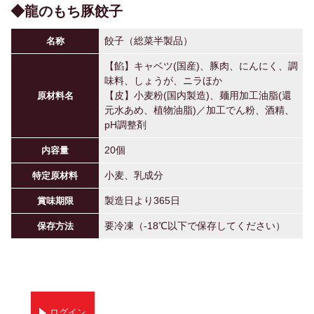
◆龍のもち豚餃子
餃子（総菜半製品）
名称
【餡】キャベツ(国産)、豚肉、にんにく、調
味料、しょうが、ニラほか
【皮】小麦粉(国内製造)、麺用加工油脂(還
原材料名
元水あめ、植物油脂)／加工でん粉、酒精、
pH調整剤
20個
内容量
小麦、乳成分
特定原材料
製造日より365日
賞味期限
要冷凍（-18℃以下で保存してください）
保存方法
ログイン