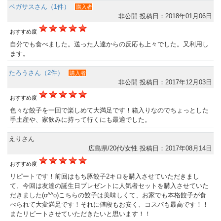
ペガサスさん（1件）
購入者
非公開
投稿日：2018年01月06日
おすすめ度
自分でも食べました。送った人達からの反応も上々でした。又利用し
ます。
たろうさん（2件）
購入者
非公開
投稿日：2017年12月03日
おすすめ度
色々な餃子を一回で楽しめて大満足です！箱入りなのでちょっとした
手土産や、家飲みに持って行くにも最適でした。
えりさん
広島県/20代/女性
投稿日：2017年08月14日
おすすめ度
リピートです！前回はもち豚餃子2キロを購入させていただきまし
て、今回は友達の誕生日プレゼントに人気者セットを購入させていた
だきました(o^^o)こちらの餃子は美味しくて、お家でも本格餃子が食
べられて大変満足です！それに値段もお安く、コスパも最高です！！
またリピートさせていただきたいと思います！！