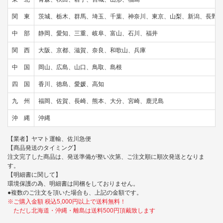
関 東
茨城、栃木、群馬、埼玉、千葉、神奈川、東京、山梨、新潟、長野
中 部
静岡、愛知、三重、岐阜、富山、石川、福井
関 西
大阪、京都、滋賀、奈良、和歌山、兵庫
中 国
岡山、広島、山口、鳥取、島根
四 国
香川、徳島、愛媛、高知
九 州
福岡、佐賀、長崎、熊本、大分、宮崎、鹿児島
沖 縄
沖縄
【業者】ヤマト運輸、佐川急便
【商品発送のタイミング】
注文完了した商品は、発送準備が整い次第、ご注文順に順次発送となりま
す。
【明細書に関して】
環境保護の為、明細書は同梱をしておりません。
●複数のご注文を頂いた場合も、上記の金額です。
※ご購入金額 税込5,000円以上で送料無料！
ただし北海道・沖縄・離島は送料500円頂戴致します