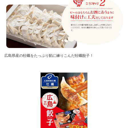
広島県産の牡蠣をたっぷり餡に練りこんだ牡蠣餃子！