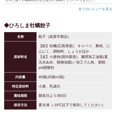
全てのレビューを見る
◆ひろしま牡蠣餃子
餃子（総菜半製品）
名称
【餡】牡蠣(広島県産)、キャベツ、豚肉、に
んにく、調味料、しょうがほか
【皮】小麦粉(国内製造)、麺用加工油脂(還
原材料名
元水あめ、植物油脂)／加工でん粉、酒精、
pH調整剤
40個(20個×2箱)
内容量
小麦、乳成分
特定原材料
製造日より365日
賞味期限
要冷凍（-18℃以下で保存してください）
保存方法