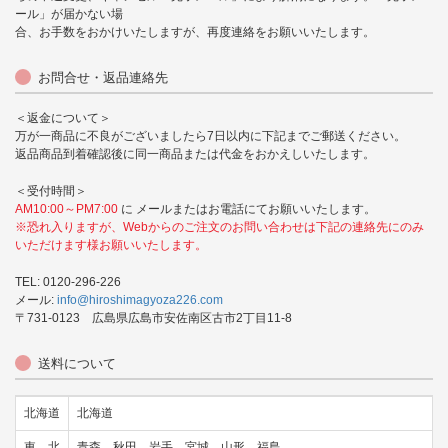
ール」が届かない場
合、お手数をおかけいたしますが、再度連絡をお願いいたします。
お問合せ・返品連絡先
＜返金について＞
万が一商品に不良がございましたら7日以内に下記までご郵送ください。
返品商品到着確認後に同一商品または代金をおかえしいたします。
＜受付時間＞
AM10:00～PM7:00
に メールまたはお電話にてお願いいたします。
※恐れ入りますが、Webからのご注文のお問い合わせは下記の連絡先にのみ
いただけます様お願いいたします。
TEL: 0120-296-226
メール:
info@hiroshimagyoza226.com
〒731-0123 広島県広島市安佐南区古市2丁目11-8
送料について
北海道
北海道
東 北
青森、秋田、岩手、宮城、山形、福島