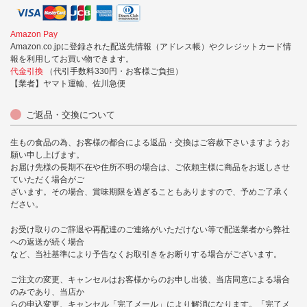
Amazon Pay
Amazon.co.jpに登録された配送先情報（アドレス帳）やクレジットカード情
報を利用してお買い物できます。
代金引換
（代引手数料330円・お客様ご負担）
【業者】ヤマト運輸、佐川急便
ご返品・交換について
生もの食品の為、お客様の都合による返品・交換はご容赦下さいますようお
願い申し上げます。
お届け先様の長期不在や住所不明の場合は、ご依頼主様に商品をお返しさせ
ていただく場合がご
ざいます。その場合、賞味期限を過ぎることもありますので、予めご了承く
ださい。
お受け取りのご辞退や再配達のご連絡がいただけない等で配送業者から弊社
への返送が続く場合
など、当社基準により予告なくお取引きをお断りする場合がございます。
ご注文の変更、キャンセルはお客様からのお申し出後、当店同意による場合
のみであり、当店か
らの申込変更、キャンセル「完了メール」により解消になります。「完了メ