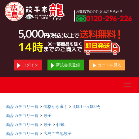
ログイン
新規会員登録
カートを見る
Toggle
naviga
商品カテゴリ一覧
>
価格から選ぶ
>
3,001～5,000円
商品カテゴリ一覧
>
餃子
商品カテゴリ一覧
>
餃子
>
牡蠣
商品カテゴリ一覧
>
広島ご当地餃子