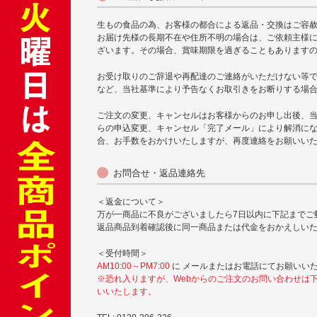
生もの食品の為、お客様の都合による返品・交換はご容
お届け先様の長期不在や住所不明の場合は、ご依頼主様
ざいます。その場合、賞味期限を過ぎることもあります
お受け取りのご辞退や再配達のご連絡がいただけない等
など、当社基準により予告なくお取引きをお断りする場
ご注文の変更、キャンセルはお客様からのお申し出後、
らの申込変更、キャンセル「完了メール」により解消に
合、お手数をおかけいたしますが、再度連絡をお願いい
お問合せ・返品連絡先
＜返金について＞
万が一商品に不良がございましたら7日以内に下記までご
返品商品到着確認後に同一商品または代金をおかえしい
＜受付時間＞
AM10:00～PM7:00
に メールまたはお電話にてお願いい
※恐れ入りますが、Webからのご注文のお問い合わせは
いいたします。