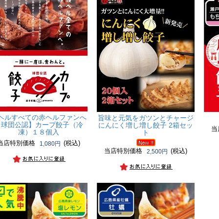
ヘルすべての赤ヘルファンへ
旨味と元気をガツンとチャージ
【球団公認】カープ餃子（冷
にんにく増し増し餃子 2箱セッ
当
凍）１８個入
ト
当店特別価格
(税込)
1,080円
当店特別価格
(税込)
2,500円