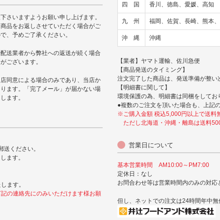
四 国
香川、徳島、愛媛、高知
赦下さいますようお願い申し上げます。
九 州
福岡、佐賀、長崎、熊本、
に商品をお返しさせていただく場合がご
ので、予めご了承ください。
沖 縄
沖縄
で配送業者から弊社への返送が続く場合
【業者】ヤマト運輸、佐川急便
合がございます。
【商品発送のタイミング】
注文完了した商品は、発送準備が整い
当店同意による場合のみであり、当店か
【明細書に関して】
なります。「完了メール」が届かない場
環境保護の為、明細書は同梱をしてお
たします。
●複数のご注文を頂いた場合も、上記
※ご購入金額 税込5,000円以上で送料
ただし北海道・沖縄・離島は送料50
営業日について
郵送ください。
たします。
基本営業時間 AM10:00～PM7:00
定休日：なし
お問合わせ等は営業時間内のみの対応
たします。
下記の連絡先にのみいただけます様お願
但し、ネットでの注文は24時間年中