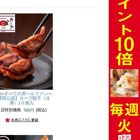
ルすべての赤ヘルファンへ
球団公認】カープ餃子（冷
凍）1０個入
当店特別価格
(税込)
580円