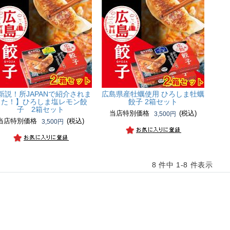
新説！所JAPANで紹介されま
広島県産牡蠣使用 ひろしま牡蠣
した！】
ひろしま塩レモン餃
餃子 2箱セット
子 2箱セット
当店特別価格
(税込)
3,500円
当店特別価格
(税込)
3,500円
8 件中 1-8 件表示