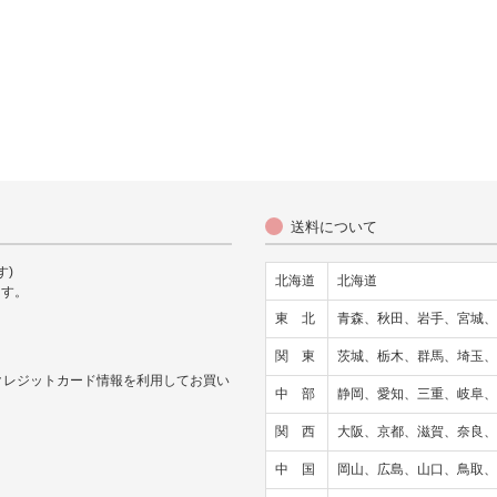
送料について
す)
北海道
北海道
ます。
東 北
青森、秋田、岩手、宮城、
関 東
茨城、栃木、群馬、埼玉、
）やクレジットカード情報を利用してお買い
中 部
静岡、愛知、三重、岐阜、
関 西
大阪、京都、滋賀、奈良、
中 国
岡山、広島、山口、鳥取、