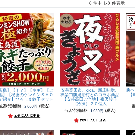
8 件中 1-8 件表示
広島】【ＴＶ】【ネギ】【ご
安芸高田市、cica、新庄味噌、
腹ヘ
地】
【秘密のケンミンＳＨＯ
神楽門前湯治村とのコラボ商品
【
で紹介】ひろしま餃子セット
【安芸高田ご当地】夜叉餃子
（冷凍）２０個入
当店特別価格
(税込)
2,000円
当店特別価格
(税込)
1,080円