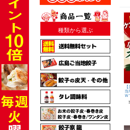
種類から選ぶ
【
当
Ｗ