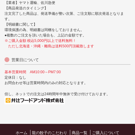
【業者】ヤマト運輸、佐川急便
【商品発送のタイミング】
注文完了した商品は、発送準備が整い次第、ご注文順に順次発送となりま
す。
【明細書に関して】
環境保護の為、明細書は同梱をしておりません。
●複数のご注文を頂いた場合も、上記の金額です。
※ご購入金額 税込5,000円以上で送料無料！
ただし北海道・沖縄・離島は送料500円頂戴致します
営業日について
基本営業時間 AM10:00～PM7:00
定休日：なし
お問合わせ等は営業時間内のみの対応となります。
但し、ネットでの注文は24時間年中無休で受け付けております。
ホーム
龍の餃子のこだわり
商品一覧
ご購入について