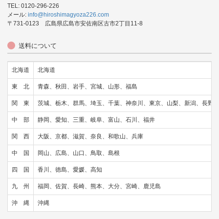
TEL: 0120-296-226
メール:
info@hiroshimagyoza226.com
〒731-0123 広島県広島市安佐南区古市2丁目11-8
送料について
北海道
北海道
東 北
青森、秋田、岩手、宮城、山形、福島
関 東
茨城、栃木、群馬、埼玉、千葉、神奈川、東京、山梨、新潟、長野
中 部
静岡、愛知、三重、岐阜、富山、石川、福井
関 西
大阪、京都、滋賀、奈良、和歌山、兵庫
中 国
岡山、広島、山口、鳥取、島根
四 国
香川、徳島、愛媛、高知
九 州
福岡、佐賀、長崎、熊本、大分、宮崎、鹿児島
沖 縄
沖縄