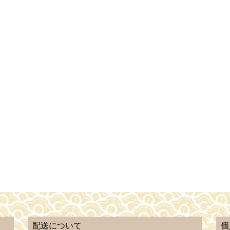
配送について
個