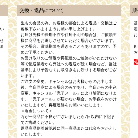
交換・返品について
販
生もの食品の為、お客様の都合による返品・交換はご
基
願い
容赦下さいますようお願い申し上げます。
定
お届け先様の長期不在や住所不明の場合は、ご依頼主
お
せ
様に商品をお返しさせていただく場合がございます。
ま
その場合、賞味期限を過ぎることもありますので、予
但
めご了承ください。
お
お受け取りのご辞退や再配達のご連絡がいただけない
等で配送業者から弊社への返送が続く場合など、当社
基準により予告なくお取引きをお断りする場合がござ
います。
ご注文の変更、キャンセルはお客様からのお申し出
後、当店同意による場合のみであり、当店からの申込
変更、キャンセル「完了メール」により解消になりま
す。「完了メール」が届かない場合、お手数をおかけ
いたしますが、再度連絡をお願いいたします。
＜返金について＞
万が一商品に不良がございましたら7日以内に下記ま
でご郵送ください。
返品商品到着確認後に同一商品または代金をおかえし
いたします。