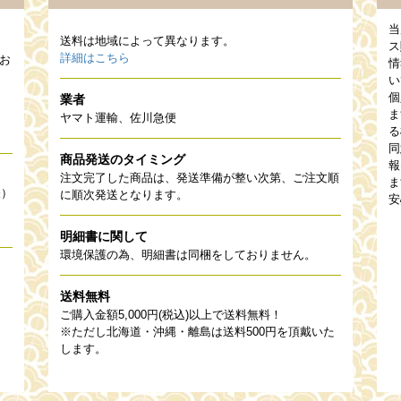
当
送料は地域によって異なります。
ス
詳細はこちら
お
情
い
個
業者
ま
ヤマト運輸、佐川急便
る
同
商品発送のタイミング
報
注文完了した商品は、発送準備が整い次第、ご注文順
ま
帳）
に順次発送となります。
安
明細書に関して
環境保護の為、明細書は同梱をしておりません。
送料無料
ご購入金額5,000円(税込)以上で送料無料！
※ただし北海道・沖縄・離島は送料500円を頂戴いた
します。