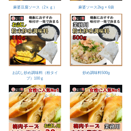
麻婆豆腐ソース（2ｋｇ）
麻婆ソース2kg × 6袋
お試し炒め調味料（粉タイ
炒め調味料500g
プ）100ｇ