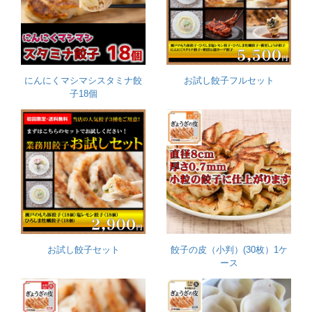
にんにくマシマシスタミナ餃
お試し餃子フルセット
子18個
お試し餃子セット
餃子の皮（小判）(30枚）1ケ
ース