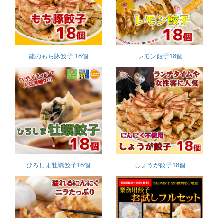
龍のもち豚餃子 18個
レモン餃子18個
ひろしま牡蠣餃子18個
しょうが餃子18個