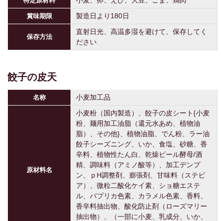
特定原材料
製造日より180日
賞味期限
直射日光、高温多湿を避けて、保存してく
保存方法
ださい
餃子の皮天
小麦加工品
名称
小麦粉（国内製造）、餃子の皮シート{小麦
粉、麺用加工油脂（還元水あめ、植物油
脂）、その他}、植物油脂、でん粉、ラー油
餃子シーズニング、いか、食塩、砂糖、香
辛料、植物性たん白、乾燥ビール酵母/酒
精、調味料（アミノ酸等）、加工デンプ
原材料名
ン、ｐH調整剤、膨張剤、甘味料（ステビ
ア）、微粒二酸化ケイ素、ショ糖エステ
ル、パプリカ色素、カラメル色素、香料、
香辛料抽出物、酸化防止剤（ローズマリー
抽出物）、（一部に小麦、乳成分、いか、