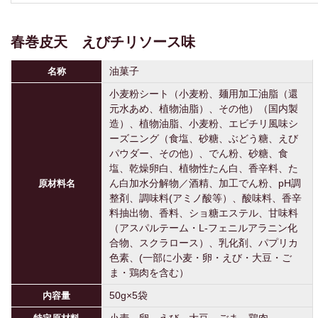
春巻皮天 えびチリソース味
油菓子
名称
小麦粉シート（小麦粉、麺用加工油脂（還
元水あめ、植物油脂）、その他）（国内製
造）、植物油脂、小麦粉、エビチリ風味シ
ーズニング（食塩、砂糖、ぶどう糖、えび
パウダー、その他）、でん粉、砂糖、食
塩、乾燥卵白、植物性たん白、香辛料、た
ん白加水分解物／酒精、加工でん粉、pH調
原材料名
整剤、調味料(アミノ酸等）、酸味料、香辛
料抽出物、香料、ショ糖エステル、甘味料
（アスパルテーム・L-フェニルアラニン化
合物、スクラロース）、乳化剤、パプリカ
色素、(一部に小麦・卵・えび・大豆・ご
ま・鶏肉を含む）
50g×5袋
内容量
小麦、卵、えび、大豆、ごま、鶏肉