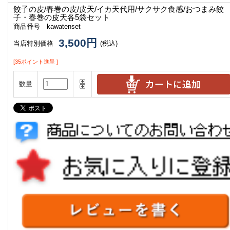
餃子の皮/春巻の皮/皮天/イカ天代用/サクサク食感/おつまみ
餃
子・春巻の皮天各5袋セット
商品番号 kawatenset
3,500円
当店特別価格
(税込)
[35ポイント進呈 ]
数量