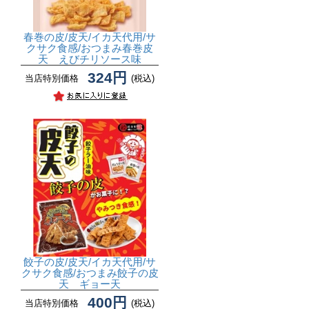
春巻の皮/皮天/イカ天代用/サ
クサク食感/おつまみ
春巻皮
天 えびチリソース味
324円
当店特別価格
(税込)
餃子の皮/皮天/イカ天代用/サ
クサク食感/おつまみ
餃子の皮
天 ギョー天
400円
当店特別価格
(税込)