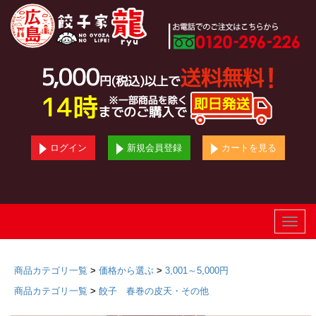
ログイン
新規会員登録
カートを見る
Toggle
naviga
商品カテゴリ一覧
>
価格から選ぶ
>
3,001～5,000円
商品カテゴリ一覧
>
餃子 春巻の皮天・その他