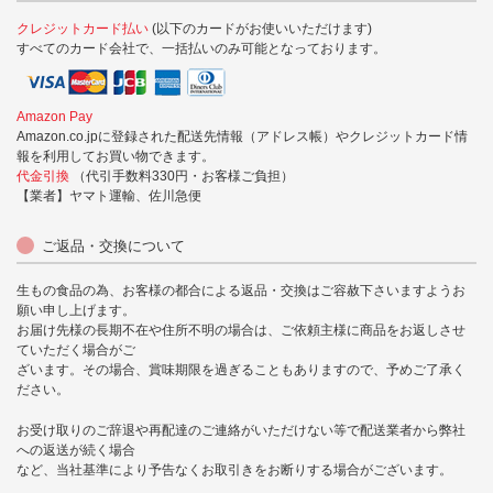
クレジットカード払い
(以下のカードがお使いいただけます)
すべてのカード会社で、一括払いのみ可能となっております。
Amazon Pay
Amazon.co.jpに登録された配送先情報（アドレス帳）やクレジットカード情
報を利用してお買い物できます。
代金引換
（代引手数料330円・お客様ご負担）
【業者】ヤマト運輸、佐川急便
ご返品・交換について
生もの食品の為、お客様の都合による返品・交換はご容赦下さいますようお
願い申し上げます。
お届け先様の長期不在や住所不明の場合は、ご依頼主様に商品をお返しさせ
ていただく場合がご
ざいます。その場合、賞味期限を過ぎることもありますので、予めご了承く
ださい。
お受け取りのご辞退や再配達のご連絡がいただけない等で配送業者から弊社
への返送が続く場合
など、当社基準により予告なくお取引きをお断りする場合がございます。