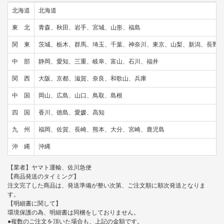
北海道
北海道
東 北
青森、秋田、岩手、宮城、山形、福島
関 東
茨城、栃木、群馬、埼玉、千葉、神奈川、東京、山梨、新潟、長野
中 部
静岡、愛知、三重、岐阜、富山、石川、福井
関 西
大阪、京都、滋賀、奈良、和歌山、兵庫
中 国
岡山、広島、山口、鳥取、島根
四 国
香川、徳島、愛媛、高知
九 州
福岡、佐賀、長崎、熊本、大分、宮崎、鹿児島
沖 縄
沖縄
【業者】ヤマト運輸、佐川急便
【商品発送のタイミング】
注文完了した商品は、発送準備が整い次第、ご注文順に順次発送となりま
す。
【明細書に関して】
環境保護の為、明細書は同梱をしておりません。
●複数のご注文を頂いた場合も、上記の金額です。