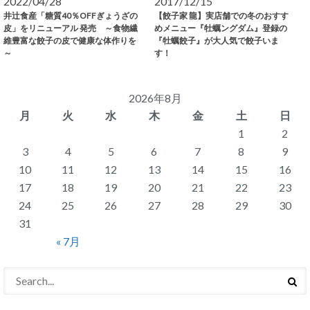
2022/04/28
2017/12/15
井辻食産「糖質40％OFFぎょうざの
【餃子家 龍】実店舗での冬のおすす
皮」をリニューアル 発売 ～食物繊
めメニュー『牡蠣ングダム』登録の
維豊富な餃子の皮で健康な体作りを
『牡蠣餃子』が大人気で餃子いま
～
す！
2026年8月
月
火
水
木
金
土
日
1
2
3
4
5
6
7
8
9
10
11
12
13
14
15
16
17
18
19
20
21
22
23
24
25
26
27
28
29
30
31
« 7月