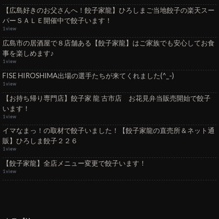
【広島好きのお父さんへ！餃子家龍】ひろしまご当地餃子の楽天スー
パーＳＡＬＥ開催中で餃子います！
1 view
広島市の居酒屋で８店舗ある【餃子家龍】はご家族でも安心してお食
事を楽しめます♪
1 view
FISE HIROSHIMA出場の選手たちが来てくれました(^_-)
1 view
【お持ち帰り専門店】餃子家 龍 古市店 お花見弁当販売開始で餃子
います！
1 view
イマなまっ！の取材で餃子いました！【餃子家龍の直売所＆ネット通
販】ひろしま餃子２２６
1 view
【餃子家龍】全店メニュー変更で餃子います！
1 view