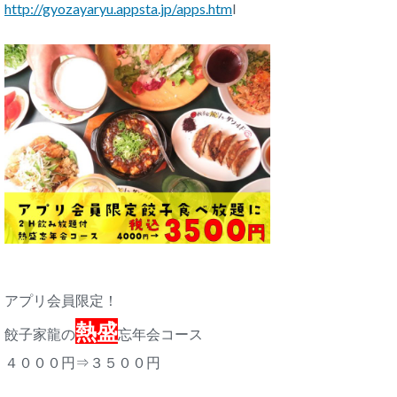
http://gyozayaryu.appsta.jp/apps.htm
l
アプリ会員限定！
熱盛
餃子家龍の
忘年会コース
４０００円⇒３５００円