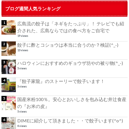
ブログ週間人気ランキング
広島流の餃子は「ネギをたっぷり」！ テレビでも紹
介された、広島ならではの食べ方をご自宅で
19 views
餃子に酢とコショウは本当に合うのか？検証(^_-)
13 views
ハロウィンにおすすめのギョウザ坊やの被り物(^_-)
5 views
『餃子家龍』のストーリーで餃子います！
5 views
国産米粉100％。安心とおいしさを包み込む井辻食産
の『お米の皮』
5 views
DIMEに紹介して頂きました・・で餃子います(^o^)
4 views