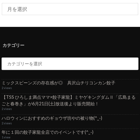
カテゴリー
ミックスビーンズの存在感が◎ 具沢山チリコンカン餃子
2 views
【TSS ひろしま満点ママ×餃子家龍】ミヤゲキングダムⅡ「広島まる
ごと春巻き」が6月21日(土)放送後より販売開始！
2 views
ハロウィンにおすすめのギョウザ坊やの被り物(^_-)
2 views
年に１回の餃子家龍全店でのイベントです(^_-)
1 view