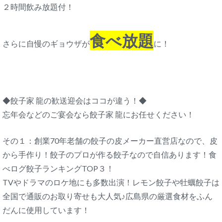
２時間飲み放題付！
食べ放題
さらに自慢のギョウザが
に！
◆餃子家 龍の歓送迎会はココが違う！◆
忘年会などのご宴会なら餃子家 龍にお任せください！
その１：創業70年老舗の餃子の皮メーカー直営店なので、皮
から手作り！餃子のプロが作る餃子なので自信あります！食
べログ餃子ランキングTOP３！
TVやドラマのロケ地にも多数出演！レモン餃子や牡蠣餃子は
全国で通販のお取り寄せも大人気♪広島県の厳選食材をふん
だんに使用しています！