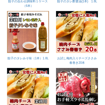
餃子の合わせ調味料１ケース
餃子のタレ酢醤油(1本) 1.8L
（6本）
餃子のタレみそ味（1本）1.8L
お試し梅肉入りチーズささみ
春巻き20本