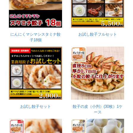
にんにくマシマシスタミナ餃
お試し餃子フルセット
子18個
お試し餃子セット
餃子の皮（小判）(30枚）1ケ
ース