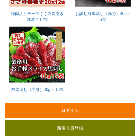
梅肉入りチーズささみ春巻き
お試し鮮馬刺し（赤身）40g ×
20本＊12袋
5袋
鮮馬刺し（赤身）40g × 15袋
ログイン
新規会員登録