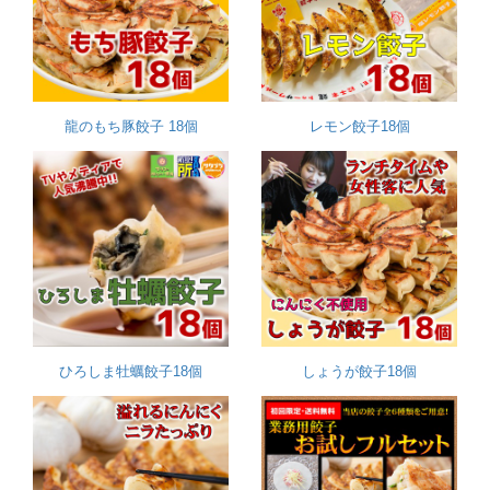
龍のもち豚餃子 18個
レモン餃子18個
ひろしま牡蠣餃子18個
しょうが餃子18個