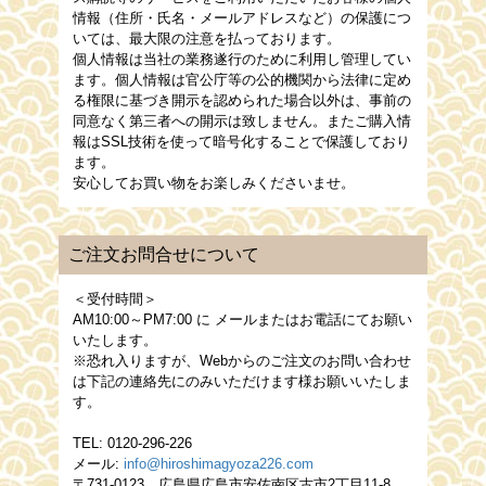
情報（住所・氏名・メールアドレスなど）の保護につ
いては、最大限の注意を払っております。
個人情報は当社の業務遂行のために利用し管理してい
ます。個人情報は官公庁等の公的機関から法律に定め
る権限に基づき開示を認められた場合以外は、事前の
同意なく第三者への開示は致しません。またご購入情
報はSSL技術を使って暗号化することで保護しており
ます。
安心してお買い物をお楽しみくださいませ。
ご注文お問合せについて
＜受付時間＞
AM10:00～PM7:00
に メールまたはお電話にてお願い
いたします。
※恐れ入りますが、Webからのご注文のお問い合わせ
は下記の連絡先にのみいただけます様お願いいたしま
す。
TEL: 0120-296-226
メール:
info@hiroshimagyoza226.com
〒731-0123 広島県広島市安佐南区古市2丁目11-8