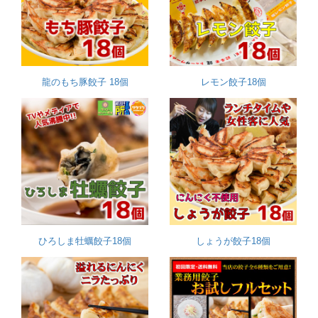
龍のもち豚餃子 18個
レモン餃子18個
ひろしま牡蠣餃子18個
しょうが餃子18個