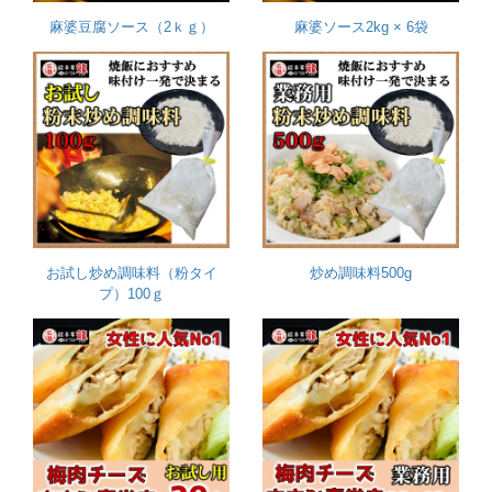
麻婆豆腐ソース（2ｋｇ）
麻婆ソース2kg × 6袋
お試し炒め調味料（粉タイ
炒め調味料500g
プ）100ｇ