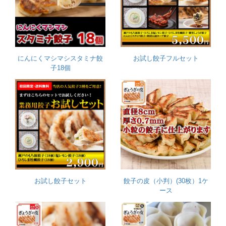
にんにくマシマシスタミナ餃
お試し餃子フルセット
子18個
お試し餃子セット
餃子の皮（小判）(30枚）1ケ
ース