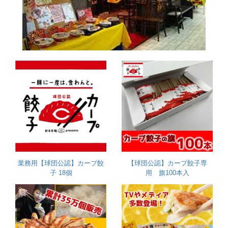
業務用【球団公認】カープ餃
【球団公認】カープ餃子専
子 18個
用 旗100本入