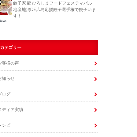
餃子家 龍 ひろしまフードフェスティバル
地産地消DE広島応援餃子選手権で餃子いま
す！
views
カテゴリー
お客様の声
お知らせ
ブログ
メディア実績
レシピ