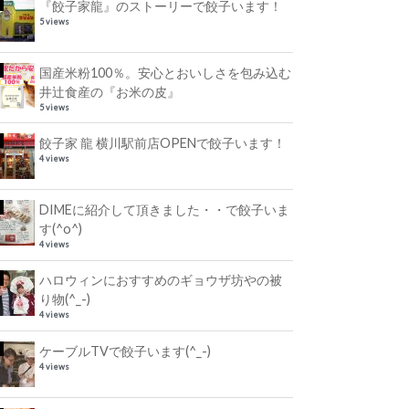
『餃子家龍』のストーリーで餃子います！
5 views
国産米粉100％。安心とおいしさを包み込む
井辻食産の『お米の皮』
5 views
餃子家 龍 横川駅前店OPENで餃子います！
4 views
DIMEに紹介して頂きました・・で餃子いま
す(^o^)
4 views
ハロウィンにおすすめのギョウザ坊やの被
り物(^_-)
4 views
ケーブルTVで餃子います(^_-)
4 views