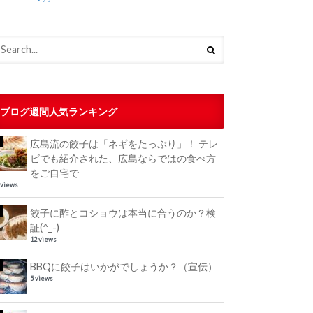
ブログ週間人気ランキング
広島流の餃子は「ネギをたっぷり」！ テレ
ビでも紹介された、広島ならではの食べ方
をご自宅で
 views
餃子に酢とコショウは本当に合うのか？検
証(^_-)
12 views
BBQに餃子はいかがでしょうか？（宣伝）
5 views