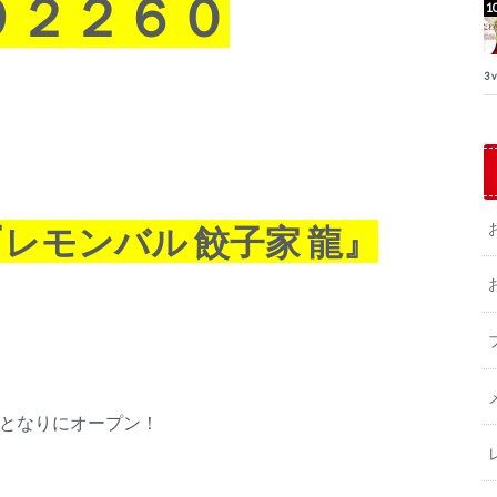
９２２６０
3 
レモンバル 餃子家 龍』
となりにオープン！