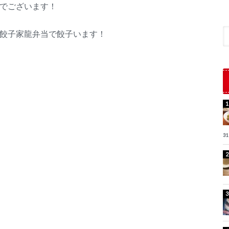
でございます！
餃子家龍弁当で餃子います！
31