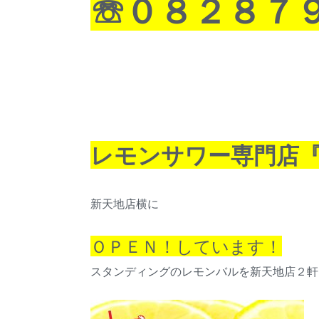
☏０８２８７
レモンサワー専門店『
新天地店横に
ＯＰＥＮ！しています！
スタンディングのレモンバルを新天地店２軒