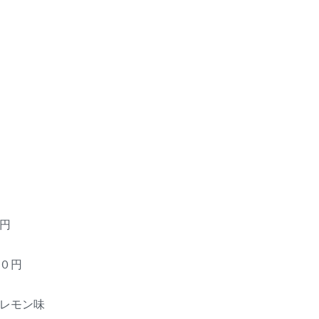
円
０円
レモン味