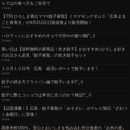
らではの食べ方をご自宅で
2 views
【TSS ひろしま満点ママ×餃子家龍】ミヤゲキングダムⅡ「広島まる
ごと春巻き」が6月21日(土)放送後より販売開始！
2 views
ハロウィンにおすすめのギョウザ坊やの被り物(^_-)
2 views
寒い日は【送料無料の新商品！炊き餃子】がおすすめ♪ひろしま好き
のお父さん必見『餃子家龍』の炊き餃子セット
1 view
１０月１０日号 広島 経済レポートで餃子います！
1 view
餃子の焼き方フライパン編で餃子います(^_-)
1 view
餃子に酢とコショウは本当に合うのか？検証(^_-)
1 view
【話題沸騰！】広島・餃子家龍の「みそダレ」がテレビ朝日『ざわつ
く金曜日』に登場！
1 view
国産米粉100％。安心とおいしさを包み込む井辻食産の『お米の皮』