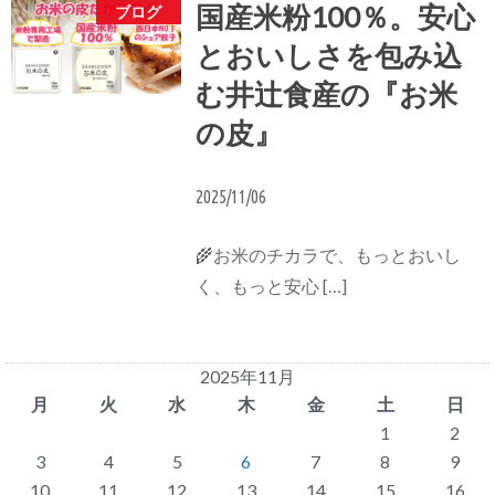
国産米粉100％。安心
ブログ
とおいしさを包み込
む井辻食産の『お米
の皮』
2025/11/06
🌾お米のチカラで、もっとおいし
く、もっと安心 […]
2025年11月
月
火
水
木
金
土
日
1
2
3
4
5
6
7
8
9
10
11
12
13
14
15
16