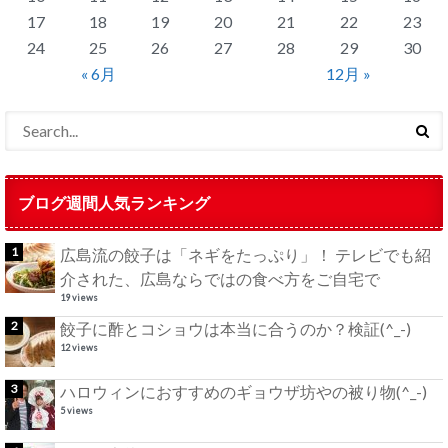
17
18
19
20
21
22
23
24
25
26
27
28
29
30
« 6月
12月 »
ブログ週間人気ランキング
広島流の餃子は「ネギをたっぷり」！ テレビでも紹
介された、広島ならではの食べ方をご自宅で
19 views
餃子に酢とコショウは本当に合うのか？検証(^_-)
12 views
ハロウィンにおすすめのギョウザ坊やの被り物(^_-)
5 views