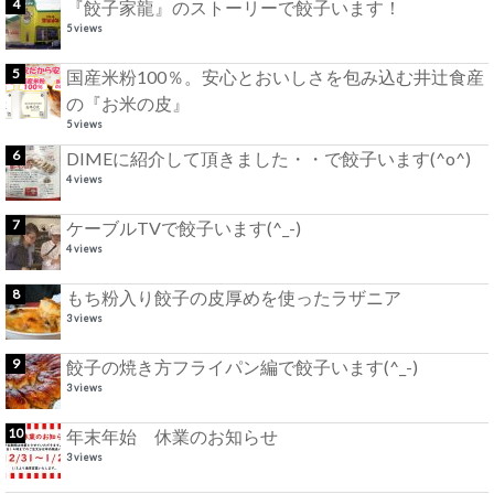
『餃子家龍』のストーリーで餃子います！
5 views
国産米粉100％。安心とおいしさを包み込む井辻食産
の『お米の皮』
5 views
DIMEに紹介して頂きました・・で餃子います(^o^)
4 views
ケーブルTVで餃子います(^_-)
4 views
もち粉入り餃子の皮厚めを使ったラザニア
3 views
餃子の焼き方フライパン編で餃子います(^_-)
3 views
年末年始 休業のお知らせ
3 views