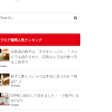
ブログ週間人気ランキング
広島流の餃子は「ネギをたっぷり」！ テレ
ビでも紹介された、広島ならではの食べ方
をご自宅で
 views
餃子に酢とコショウは本当に合うのか？検
証(^_-)
13 views
DIMEに紹介して頂きました・・で餃子いま
す(^o^)
6 views