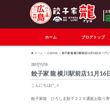
ホーム
ブログトップ
ホーム
店舗情報
餃子家 龍 横川駅前店11月16日オープ
2017/11/10
餃子家 龍 横川駅前店11月
こんにちは(^_-)
餃子家龍 ひろしま餃子２２６通販お取り寄