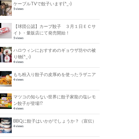
ケーブルTVで餃子います(^_-)
5 views
【球団公認】カープ餃子 ３月１日ＥＣサ
イト・量販店にて発売開始！
5 views
ハロウィンにおすすめのギョウザ坊やの被
り物(^_-)
4 views
もち粉入り餃子の皮厚めを使ったラザニア
4 views
マツコの知らない世界に餃子家龍の塩レモ
ン餃子が登場!?
4 views
BBQに餃子はいかがでしょうか？（宣伝）
4 views