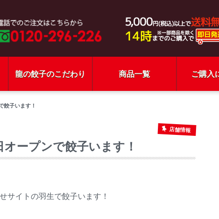
龍の餃子のこだわり
商品一覧
ご購入
ンで餃子います！
店舗情報
16日オープンで餃子います！
せサイトの羽生で餃子います！