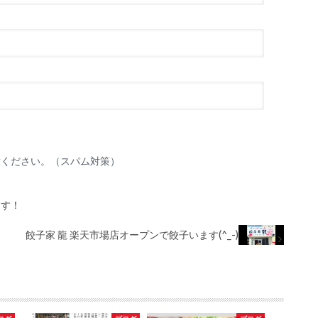
意ください。（スパム対策）
ます！
餃子家 龍 楽天市場店オープンで餃子います(^_-)