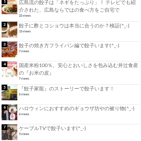
広島流の餃子は「ネギをたっぷり」！ テレビでも紹
介された、広島ならではの食べ方をご自宅で
22 views
餃子に酢とコショウは本当に合うのか？検証(^_-)
13 views
餃子の焼き方フライパン編で餃子います(^_-)
7 views
国産米粉100％。安心とおいしさを包み込む井辻食産
の『お米の皮』
7 views
『餃子家龍』のストーリーで餃子います！
6 views
ハロウィンにおすすめのギョウザ坊やの被り物(^_-)
6 views
ケーブルTVで餃子います(^_-)
5 views