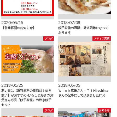
2020/05/15
2018/07/08
【営業再開のお知らせ】
餃子家龍の通販、発送困難になって
おります
ブログ
メディア実績
2018/01/25
2018/05/03
寒い日は【送料無料の新商品！炊き
Ｗｉｎｋ広島さん・Ｔｊ Hiroshima
餃子】がおすすめ♪ひろしま好きのお
さんの記事にして頂きました(^_-)
父さん必見『餃子家龍』の炊き餃子
セット
ブログ
お知らせ