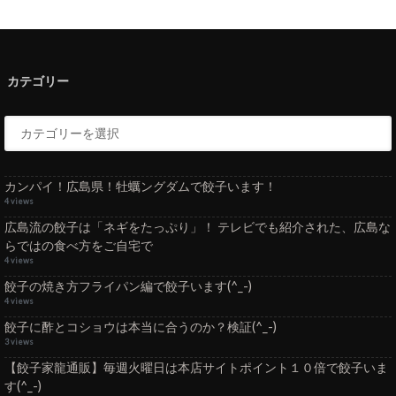
カテゴリー
カンパイ！広島県！牡蠣ングダムで餃子います！
4 views
広島流の餃子は「ネギをたっぷり」！ テレビでも紹介された、広島な
らではの食べ方をご自宅で
4 views
餃子の焼き方フライパン編で餃子います(^_-)
4 views
餃子に酢とコショウは本当に合うのか？検証(^_-)
3 views
【餃子家龍通販】毎週火曜日は本店サイトポイント１０倍で餃子いま
す(^_-)