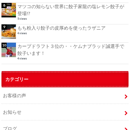
マツコの知らない世界に餃子家龍の塩レモン餃子が
登場!?
5 views
もち粉入り餃子の皮厚めを使ったラザニア
4 views
カープドラフト３位の・・ケムナブラッド誠選手で
餃子います！
4 views
カテゴリー
お客様の声
お知らせ
ブログ