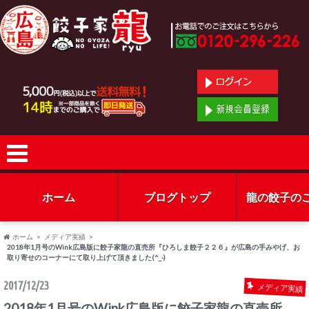
ホーム
ブログトップ
龍の餃子の
ホーム
メディア実績
2018年1月号のWink広島版に餃子家龍の直売所『ひろしま餃子２２６』が広島の手みやげ、お
取り寄せのコーナーにて取り上げて頂きました(^_-)
2017/12/23
メディア実績
2018年1月号のWink広島版に餃子家龍の直売所