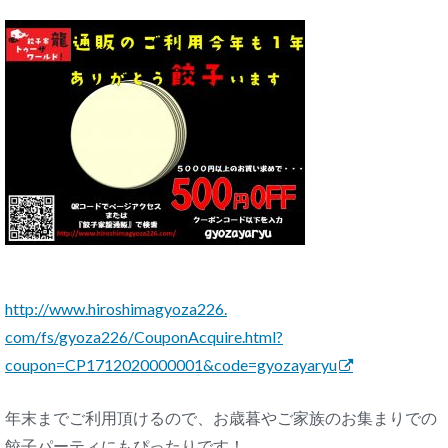
http://www.hiroshimagyoza226.
com/fs/gyoza226/CouponAcquire.
html?
coupon=CP1712020000001&
code=gyozayaryu
年末までご利用頂けるので、
お歳暮やご家族のお集まりでの
餃子パーティにもぴったりです！