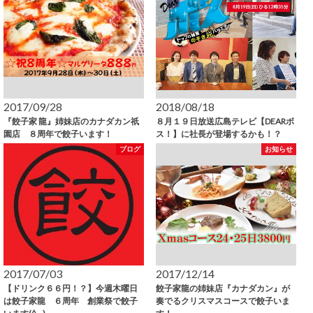
2017/09/28
2018/08/18
『餃子家 龍』姉妹店のカナダカン祇
８月１９日放送広島テレビ【DEARボ
園店 ８周年で餃子います！
ス！】に社長が登場するかも！？
ブログ
お知らせ
2017/07/03
2017/12/14
【ドリンク６６円！？】今週木曜日
餃子家龍の姉妹店『カナダカン』が
は餃子家龍 ６周年 創業祭で餃子
奏でるクリスマスコースで餃子いま