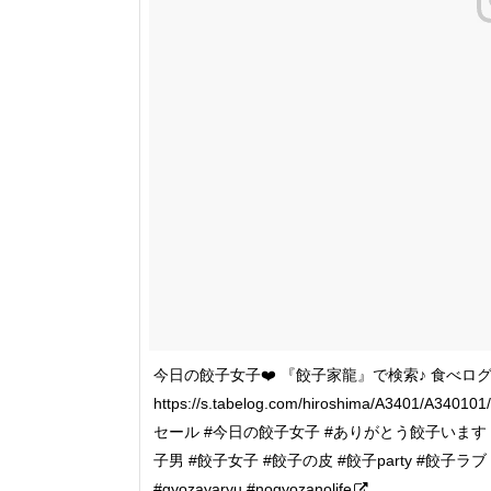
今日の餃子女子❤️ 『餃子家龍』で検索♪ 食べログ
https://s.tabelog.com/hiroshima/A3401/A
セール #今日の餃子女子 #ありがとう餃子います #
子男 #餃子女子 #餃子の皮 #餃子party #餃子ラ
#gyozayaryu #nogyozanolife