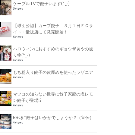
ケーブルTVで餃子います(^_-)
5 views
【球団公認】カープ餃子 ３月１日ＥＣサ
イト・量販店にて発売開始！
5 views
ハロウィンにおすすめのギョウザ坊やの被
り物(^_-)
4 views
もち粉入り餃子の皮厚めを使ったラザニア
4 views
マツコの知らない世界に餃子家龍の塩レモ
ン餃子が登場!?
4 views
BBQに餃子はいかがでしょうか？（宣伝）
4 views