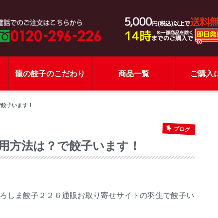
龍の餃子のこだわり
商品一覧
ご購入
で餃子います！
ブログ
用方法は？で餃子います！
ろしま餃子２２６通販お取り寄せサイトの羽生で餃子い