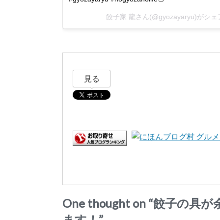
餃子家 龍さん(@gyozayaryu)がシ
見る
One thought on “
餃子の具が
ます！
”