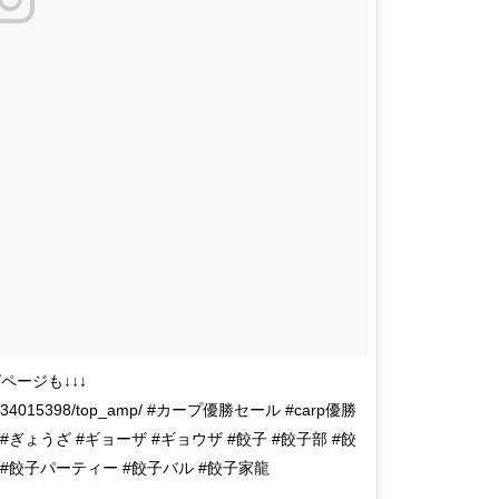
ページも↓↓↓
340101/34015398/top_amp/ #カープ優勝セール #carp優勝
ぎょうざ #ギョーザ #ギョウザ #餃子 #餃子部 #餃
ブ #餃子パーティー #餃子バル #餃子家龍