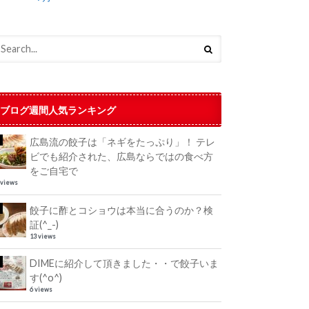
ブログ週間人気ランキング
広島流の餃子は「ネギをたっぷり」！ テレ
ビでも紹介された、広島ならではの食べ方
をご自宅で
 views
餃子に酢とコショウは本当に合うのか？検
証(^_-)
13 views
DIMEに紹介して頂きました・・で餃子いま
す(^o^)
6 views