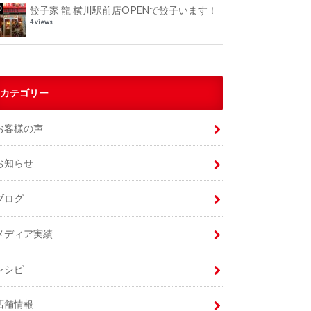
餃子家 龍 横川駅前店OPENで餃子います！
4 views
カテゴリー
お客様の声
お知らせ
ブログ
メディア実績
レシピ
店舗情報