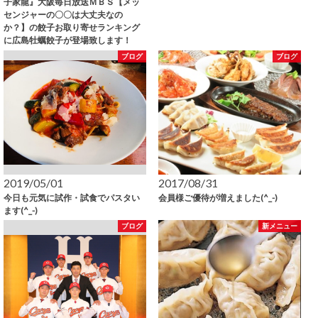
子家龍』大阪毎日放送ＭＢＳ【メッ
センジャーの〇〇は大丈夫なの
か？】の餃子お取り寄せランキング
に広島牡蠣餃子が登場致します！
ブログ
ブログ
2019/05/01
2017/08/31
今日も元気に試作・試食でパスタい
会員様ご優待が増えました(^_-)
ます(^_-)
ブログ
新メニュー