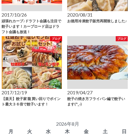
2017/10/26
2020/08/31
頑張れカープ♪ドラフト会議も注目で
お徳用冷凍餃子販売再開致しました♪
餃子います！カープロード店はドラ
フト会議も放送！
ブログ
ブログ
2017/12/19
2019/04/27
【楽天】餃子家 龍 買い回りでポイン
餃子の焼き方フライパン編で餃子い
ト最大３６倍で餃子います！
ます(^_-)
2026年8月
月
火
水
木
金
土
日