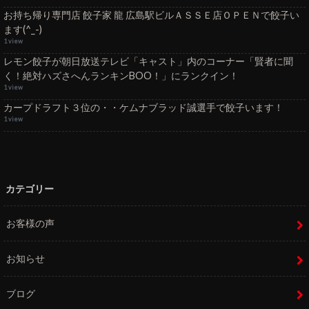
お持ち帰り専門店 餃子家 龍 広島駅ビルＡＳＳＥ店ＯＰＥＮで餃子い
ます(^_-)
1 view
レモン餃子が朝日放送テレビ「キャスト」内のコーナー「賢者に聞
く！絶対ハズさへんランキンBOO！」にランクイン！
1 view
カープドラフト３位の・・ケムナブラッド誠選手で餃子います！
1 view
カテゴリー
お客様の声
お知らせ
ブログ