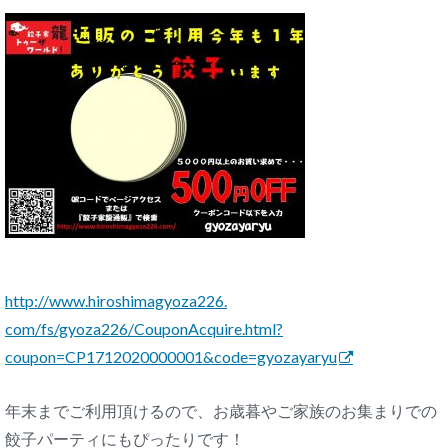
http://www.hiroshimagyoza226.
com/fs/gyoza226/CouponAcquire.
html?
coupon=CP1712020000001&
code=gyozayaryu
年末までご利用頂けるので、
お歳暮やご家族のお集まりでの
餃子パーティにもぴったりです！