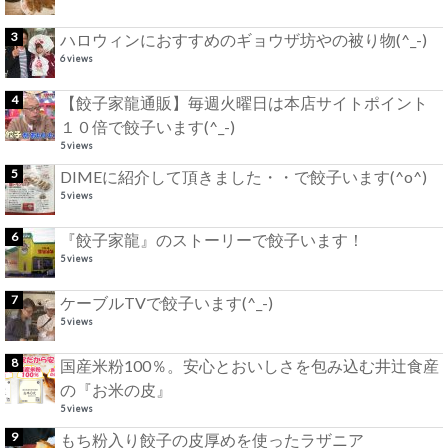
ハロウィンにおすすめのギョウザ坊やの被り物(^_-)
6 views
【餃子家龍通販】毎週火曜日は本店サイトポイント
１０倍で餃子います(^_-)
5 views
DIMEに紹介して頂きました・・で餃子います(^o^)
5 views
『餃子家龍』のストーリーで餃子います！
5 views
ケーブルTVで餃子います(^_-)
5 views
国産米粉100％。安心とおいしさを包み込む井辻食産
の『お米の皮』
5 views
もち粉入り餃子の皮厚めを使ったラザニア