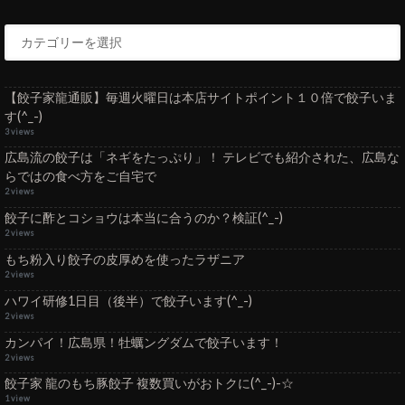
【餃子家龍通販】毎週火曜日は本店サイトポイント１０倍で餃子いま
す(^_-)
3 views
広島流の餃子は「ネギをたっぷり」！ テレビでも紹介された、広島な
らではの食べ方をご自宅で
2 views
餃子に酢とコショウは本当に合うのか？検証(^_-)
2 views
もち粉入り餃子の皮厚めを使ったラザニア
2 views
ハワイ研修1日目（後半）で餃子います(^_-)
2 views
カンパイ！広島県！牡蠣ングダムで餃子います！
2 views
餃子家 龍のもち豚餃子 複数買いがおトクに(^_-)-☆
1 view