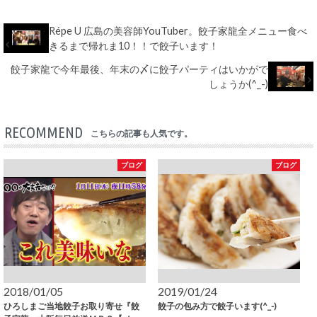
Répe U 広島の美容師YouTuber。餃子家龍全メニュー食べ
きるまで帰れま10！！で餃子います！
餃子家龍で今年最後、年末の〆に餃子パーティはいかがで
しょうか(^_-)
RECOMMEND
こちらの記事も人気です。
ブログ
ブログ
2018/01/05
2019/01/24
ひろしまご当地餃子お取り寄せ『餃
餃子の包み方で餃子います(^_-)