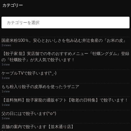
カテゴリー
国産米粉100％。安心とおいしさを包み込む井辻食産の『お米の皮』
2 views
【餃子家 龍】実店舗での冬のおすすめメニュー『牡蠣ングダム』登録
の『牡蠣餃子』が大人気で餃子います！
1 view
ケーブルTVで餃子います(^_-)
1 view
もち粉入り餃子の皮厚めを使ったラザニア
1 view
【送料無料】餃子家龍の通販ギフト【敬老の日特集】で餃子います！
1 view
父の日にはで餃子います(^o^)
1 view
店舗の案内で餃子います【並木通り店】