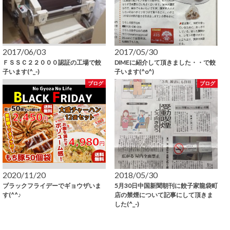
2017/06/03
2017/05/30
ＦＳＳＣ２２０００認証の工場で餃
DIMEに紹介して頂きました・・で餃
子います(^_-)
子います(^o^)
ブログ
ブログ
2020/11/20
2018/05/30
ブラックフライデーでギョウザいま
5月30日中国新聞朝刊に餃子家龍袋町
す(^^♪
店の禁煙について記事にして頂きま
した(^_-)