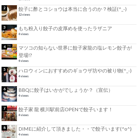
餃子に酢とコショウは本当に合うのか？検証(^_-)
12 views
もち粉入り餃子の皮厚めを使ったラザニア
4 views
マツコの知らない世界に餃子家龍の塩レモン餃子が
登場!?
4 views
ハロウィンにおすすめのギョウザ坊やの被り物(^_-)
4 views
BBQに餃子はいかがでしょうか？（宣伝）
4 views
餃子家 龍 横川駅前店OPENで餃子います！
4 views
DIMEに紹介して頂きました・・で餃子います(^o^)
4 views