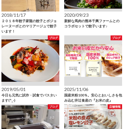
2018/11/17
2020/09/23
２０１８年餃子家龍の餃子とボジョ
新鮮な馬肉の熊本千興ファームとの
レーヌーボとのマリアージュで餃子
コラボセットで餃子います♪
います！
ブログ
ブログ
2019/05/01
2025/11/06
今日も元気に試作・試食でパスタい
国産米粉100％。安心とおいしさを包
ます(^_-)
み込む井辻食産の『お米の皮』
ブログ
店舗情報