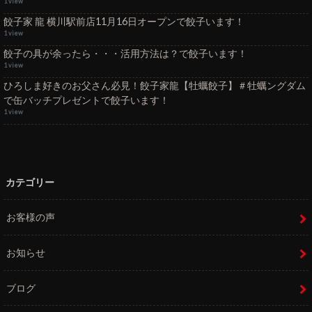
1 view
餃子家 龍 横川駅前店11月16日オープンで餃子います！
1 view
餃子の具が余ったら・・・活用方法は？で餃子います！
1 view
ひろしま好きのお父さん必見！餃子家龍【牡蠣餃子】＃牡蠣ングダム
で缶バッチプレゼントで餃子います！
1 view
カテゴリー
お客様の声
お知らせ
ブログ