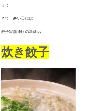
ょう！
さて、寒い日には
餃子家龍通販の新商品！
炊き餃子