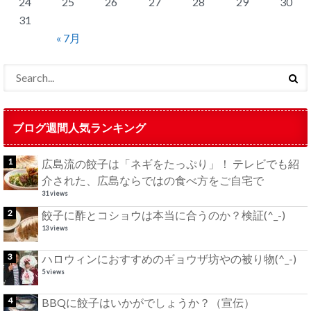
24
25
26
27
28
29
30
31
« 7月
ブログ週間人気ランキング
広島流の餃子は「ネギをたっぷり」！ テレビでも紹
介された、広島ならではの食べ方をご自宅で
31 views
餃子に酢とコショウは本当に合うのか？検証(^_-)
13 views
ハロウィンにおすすめのギョウザ坊やの被り物(^_-)
5 views
BBQに餃子はいかがでしょうか？（宣伝）