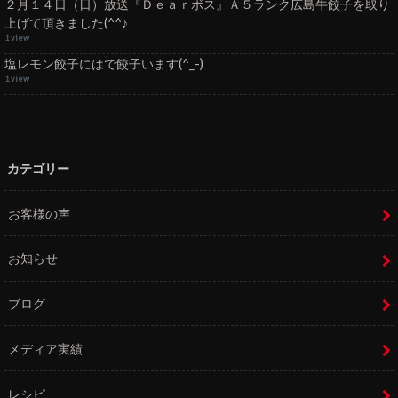
２月１４日（日）放送『Ｄｅａｒボス』Ａ５ランク広島牛餃子を取り
上げて頂きました(^^♪
1 view
塩レモン餃子にはで餃子います(^_-)
1 view
カテゴリー
お客様の声
お知らせ
ブログ
メディア実績
レシピ