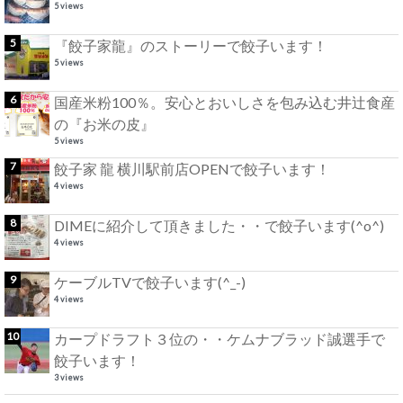
5 views
『餃子家龍』のストーリーで餃子います！
5 views
国産米粉100％。安心とおいしさを包み込む井辻食産
の『お米の皮』
5 views
餃子家 龍 横川駅前店OPENで餃子います！
4 views
DIMEに紹介して頂きました・・で餃子います(^o^)
4 views
ケーブルTVで餃子います(^_-)
4 views
カープドラフト３位の・・ケムナブラッド誠選手で
餃子います！
3 views