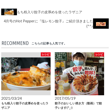
もち粉入り餃子の皮厚めを使ったラザニア
4月号のHot Pepperに『塩レモン餃子』ご紹介頂きました
(^^♪
RECOMMEND
こちらの記事も人気です。
レシピ
レシピ
2021/03/24
2017/05/19
もち粉入り餃子の皮厚めを使ったラ
餃子のおいしい焼き方（動画）で餃
ザニア
子います(^_-)