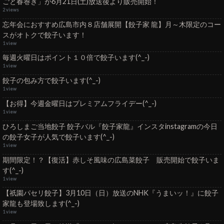
ごと春巻き」が6月21日(土)放送後より販売開始！
2 views
忘年会におすすめ広島市内８店舗展開【餃子家 龍】月～木限定のコー
スがオトクで餃子います！
1 view
毎週火曜日はポイント１０倍で餃子います(^_-)
1 view
餃子の包み方で餃子います(^_-)
1 view
【お得】今週金曜日はプレミアムフライデー(^_-)
1 view
ひろしまご当地餃子 餃子バル『餃子家龍』インスタinstagramの今日
の餃子女子が人気で餃子います(^_-)
1 view
期間限定！？【復活】赤しそ風味の広島菜餃子 販売開始で餃子いま
す(^_-)
1 view
【祇園パセリ餃子】3月10日（日）放送のNHK『うまいッ！』に餃子
家龍も登場致します(^_-)
1 view