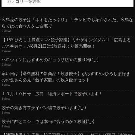
広島流の餃子は「ネギをたっぷり」！ テレビでも紹介された、広島な
らではの食べ方をご自宅で
2 views
【TSS ひろしま満点ママ×餃子家龍】ミヤゲキングダムⅡ「広島まる
ごと春巻き」が6月21日(土)放送後より販売開始！
2 views
ハロウィンにおすすめのギョウザ坊やの被り物(^_-)
2 views
寒い日は【送料無料の新商品！炊き餃子】がおすすめ♪ひろしま好き
のお父さん必見『餃子家龍』の炊き餃子セット
1 view
１０月１０日号 広島 経済レポートで餃子います！
1 view
餃子の焼き方フライパン編で餃子います(^_-)
1 view
餃子に酢とコショウは本当に合うのか？検証(^_-)
1 view
【話題沸騰！】広島・餃子家龍の「みそダレ」がテレビ朝日『ざわつ