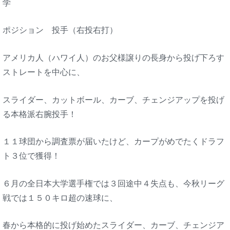
学
ポジション 投手（右投右打）
アメリカ人（ハワイ人）のお父様譲りの長身から投げ下ろす
ストレートを中心に、
スライダー、カットボール、カーブ、チェンジアップを投げ
る本格派右腕投手！
１１球団から調査票が届いたけど、カープがめでたくドラフ
ト３位で獲得！
６月の全日本大学選手権では３回途中４失点も、今秋リーグ
戦では１５０キロ超の速球に、
春から本格的に投げ始めたスライダー、カーブ、チェンジア