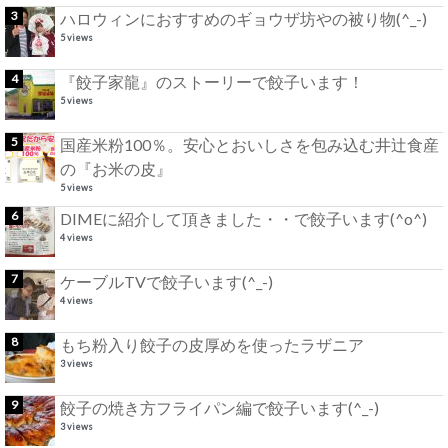
ハロウィンにおすすめのギョウザ坊やの被り物(^_-)
5 views
『餃子家龍』のストーリーで餃子います！
5 views
国産米粉100％。安心とおいしさを包み込む井辻食産
の『お米の皮』
5 views
DIMEに紹介して頂きました・・で餃子います(^o^)
4 views
ケーブルTVで餃子います(^_-)
4 views
もち粉入り餃子の皮厚めを使ったラザニア
3 views
餃子の焼き方フライパン編で餃子います(^_-)
3 views