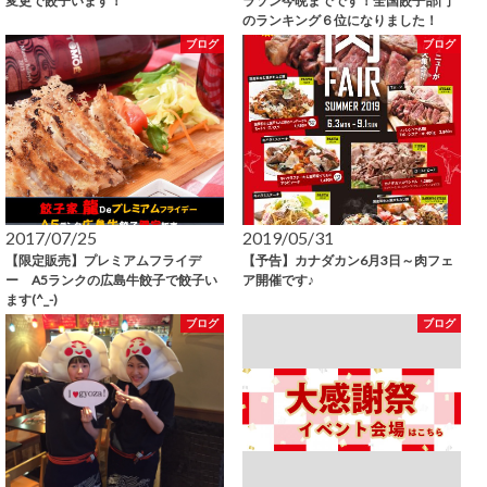
変更で餃子います！
ラソン今晩までです！全国餃子部門
のランキング６位になりました！
ブログ
ブログ
2017/07/25
2019/05/31
【限定販売】プレミアムフライデ
【予告】カナダカン6月3日～肉フェ
ー A5ランクの広島牛餃子で餃子い
ア開催です♪
ます(^_-)
ブログ
ブログ