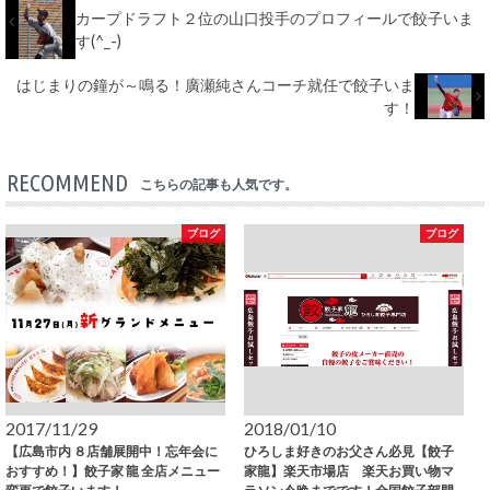
カープドラフト２位の山口投手のプロフィールで餃子いま
す(^_-)
はじまりの鐘が～鳴る！廣瀬純さんコーチ就任で餃子いま
す！
RECOMMEND
こちらの記事も人気です。
ブログ
ブログ
2017/11/29
2018/01/10
【広島市内 ８店舗展開中！忘年会に
ひろしま好きのお父さん必見【餃子
おすすめ！】餃子家 龍 全店メニュー
家龍】楽天市場店 楽天お買い物マ