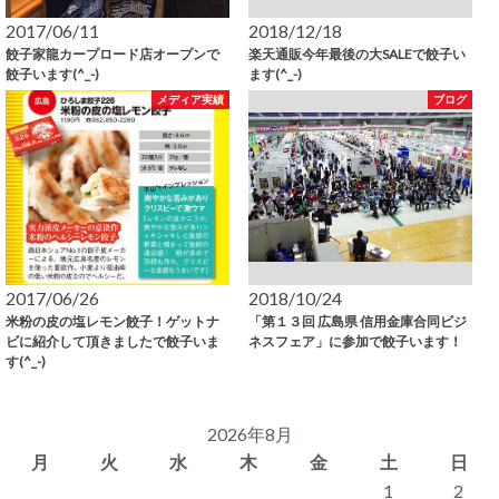
2017/06/11
2018/12/18
餃子家龍カープロード店オープンで
楽天通販今年最後の大SALEで餃子い
餃子います(^_-)
ます(^_-)
メディア実績
ブログ
2017/06/26
2018/10/24
米粉の皮の塩レモン餃子！ゲットナ
「第１３回 広島県 信用金庫合同ビジ
ビに紹介して頂きましたで餃子いま
ネスフェア」に参加で餃子います！
す(^_-)
2026年8月
月
火
水
木
金
土
日
1
2