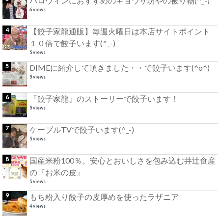
ハロウィンにおすすめのギョウザ坊やの被り物(^_-)
6 views
【餃子家龍通販】毎週火曜日は本店サイトポイント
１０倍で餃子います(^_-)
5 views
DIMEに紹介して頂きました・・で餃子います(^o^)
5 views
『餃子家龍』のストーリーで餃子います！
5 views
ケーブルTVで餃子います(^_-)
5 views
国産米粉100％。安心とおいしさを包み込む井辻食産
の『お米の皮』
5 views
もち粉入り餃子の皮厚めを使ったラザニア
4 views