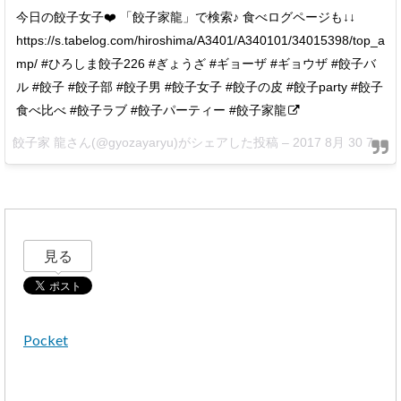
今日の餃子女子❤️ 「餃子家龍」で検索♪ 食べログページも↓↓
https://s.tabelog.com/hiroshima/A3401/A340101/34015398/top_a
mp/ #ひろしま餃子226 #ぎょうざ #ギョーザ #ギョウザ #餃子バ
ル #餃子 #餃子部 #餃子男 #餃子女子 #餃子の皮 #餃子party #餃子
食べ比べ #餃子ラブ #餃子パーティー #餃子家龍
餃子家 龍さん(@gyozayaryu)がシェアした投稿 –
2017 8月 30 7:34午後 PDT
見る
Pocket