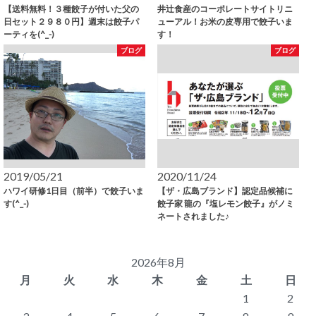
【送料無料！３種餃子が付いた父の
井辻食産のコーポレートサイトリニ
日セット２９８０円】週末は餃子パ
ューアル！お米の皮専用で餃子いま
ーティを(^_-)
す！
ブログ
ブログ
2019/05/21
2020/11/24
ハワイ研修1日目（前半）で餃子いま
【ザ・広島ブランド】認定品候補に
す(^_-)
餃子家 龍の『塩レモン餃子』がノミ
ネートされました♪
2026年8月
月
火
水
木
金
土
日
1
2