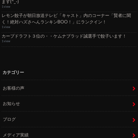
ます(^_-)
1 view
レモン餃子が朝日放送テレビ「キャスト」内のコーナー「賢者に聞
く！絶対ハズさへんランキンBOO！」にランクイン！
1 view
カープドラフト３位の・・ケムナブラッド誠選手で餃子います！
1 view
カテゴリー
お客様の声
お知らせ
ブログ
メディア実績