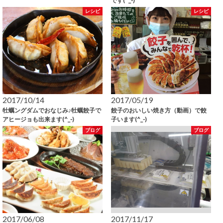
です(^_-)
レシピ
レシピ
2017/10/14
2017/05/19
牡蠣ングダムでおなじみ♪牡蠣餃子で
餃子のおいしい焼き方（動画）で餃
アヒージョも出来ます(^_-)
子います(^_-)
ブログ
ブログ
2017/06/08
2017/11/17