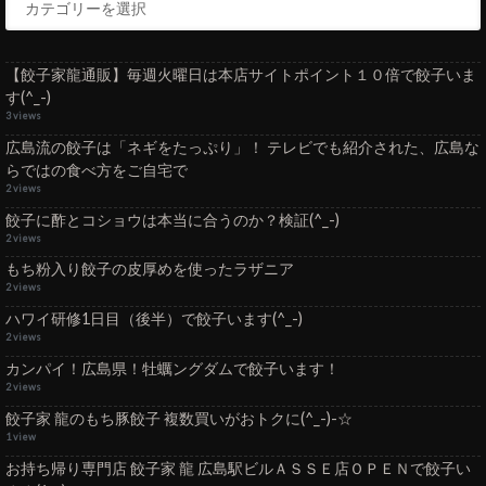
【餃子家龍通販】毎週火曜日は本店サイトポイント１０倍で餃子いま
す(^_-)
3 views
広島流の餃子は「ネギをたっぷり」！ テレビでも紹介された、広島な
らではの食べ方をご自宅で
2 views
餃子に酢とコショウは本当に合うのか？検証(^_-)
2 views
もち粉入り餃子の皮厚めを使ったラザニア
2 views
ハワイ研修1日目（後半）で餃子います(^_-)
2 views
カンパイ！広島県！牡蠣ングダムで餃子います！
2 views
餃子家 龍のもち豚餃子 複数買いがおトクに(^_-)-☆
1 view
お持ち帰り専門店 餃子家 龍 広島駅ビルＡＳＳＥ店ＯＰＥＮで餃子い