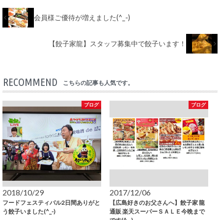
会員様ご優待が増えました(^_-)
【餃子家龍】スタッフ募集中で餃子います！
RECOMMEND
こちらの記事も人気です。
ブログ
ブログ
2018/10/29
2017/12/06
フードフェスティバル2日間ありがと
【広島好きのお父さんへ】餃子家 龍
う餃子いました(^_-)
通販 楽天スーパーＳＡＬＥ今晩まで