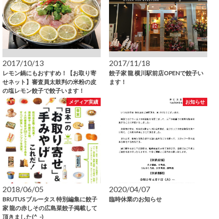
2017/10/13
2017/11/18
レモン鍋にもおすすめ！【お取り寄
餃子家 龍 横川駅前店OPENで餃子い
せネット】審査員太鼓判の米粉の皮
ます！
の塩レモン餃子で餃子います！
メディア実績
お知らせ
2018/06/05
2020/04/07
BRUTUS ブルータス 特別編集に餃子
臨時休業のお知らせ
家 龍の赤しその広島菜餃子掲載して
頂きました(^_-)