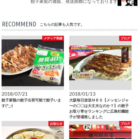
餃子家龍の通販、発送困難になっております
RECOMMEND
こちらの記事も人気です。
メディア実績
ブログ
2018/07/21
2018/01/13
餃子家龍の餃子出荷可能で餃子いま
大阪毎日放送ＭＢＳ【メッセンジャ
す(^_-)
ーの〇〇は大丈夫なのか？】の餃子
お取り寄せランキングに広島牡蠣餃
子が登場致しました
お知らせ
ブログ