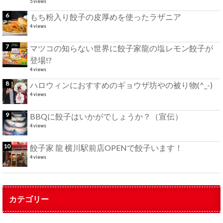
5 views
もち粉入り餃子の皮厚めを使ったラザニア
4 views
マツコの知らない世界に餃子家龍の塩レモン餃子が
登場!?
4 views
ハロウィンにおすすめのギョウザ坊やの被り物(^_-)
4 views
BBQに餃子はいかがでしょうか？（宣伝）
4 views
餃子家 龍 横川駅前店OPENで餃子います！
4 views
カテゴリー