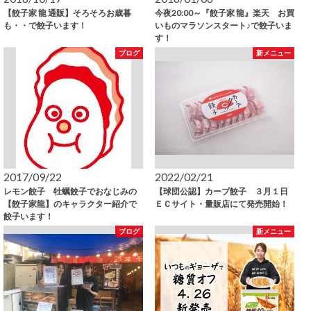
【餃子家 龍 通販】そろそろお歳暮
今夜20:00～『餃子家 龍』楽天 お買
も・・で餃子います！
いものマラソンスタート♪で餃子いま
す！
ブログ
新メニュー
2017/09/22
2022/02/21
レモン餃子 牡蠣餃子でおなじみの
【球団公認】カープ餃子 ３月１日
【餃子家龍】のキャラクター紹介で
ＥＣサイト・量販店にて発売開始！
餃子います！
ブログ
新メニュー