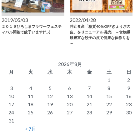
2019/05/03
2022/04/28
２０１９ひろしまフラワーフェステ
井辻食産「糖質40％OFFぎょうざの
ィバル開催で餃子います(^_-)
皮」をリニューアル 発売 ～食物繊
維豊富な餃子の皮で健康な体作りを
～
2026年8月
月
火
水
木
金
土
日
1
2
3
4
5
6
7
8
9
10
11
12
13
14
15
16
17
18
19
20
21
22
23
24
25
26
27
28
29
30
31
« 7月