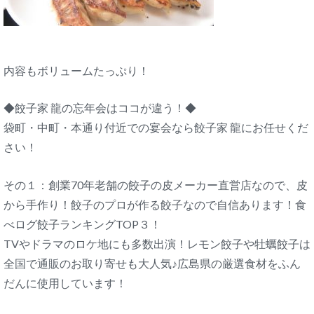
内容もボリュームたっぷり！
◆餃子家 龍の忘年会はココが違う！◆
袋町・中町・本通り付近での宴会なら餃子家 龍にお任せくだ
さい！
その１：創業70年老舗の餃子の皮メーカー直営店なので、皮
から手作り！餃子のプロが作る餃子なので自信あります！食
べログ餃子ランキングTOP３！
TVやドラマのロケ地にも多数出演！レモン餃子や牡蠣餃子は
全国で通販のお取り寄せも大人気♪広島県の厳選食材をふん
だんに使用しています！