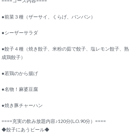
====コース内容====
●前菜３種（ザーサイ、くらげ、バンバン）
●シーザーサラダ
●餃子４種（焼き餃子、米粉の茹で餃子、塩レモン餃子、熟
成鶏餃子）
●若鶏のから揚げ
●名物！麻婆豆腐
●焼き豚チャーハン
====充実の飲み放題内容♪120分(L.O.90分）====
◆餃子にあうビール◆