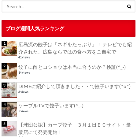
ブログ週間人気ランキング
広島流の餃子は「ネギをたっぷり」！ テレビでも紹
介された、広島ならではの食べ方をご自宅で
41 views
餃子に酢とコショウは本当に合うのか？検証(^_-)
14 views
DIMEに紹介して頂きました・・で餃子います(^o^)
6 views
ケーブルTVで餃子います(^_-)
5 views
【球団公認】カープ餃子 ３月１日ＥＣサイト・量
販店にて発売開始！