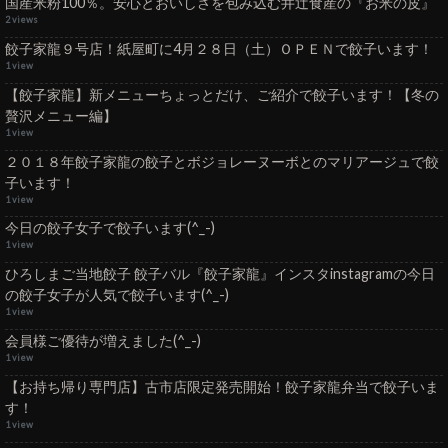
国産米粉100％。安心とおいしさを包み込む井辻食産の『お米の皮』
2 views
餃子家龍９号店！紙屋町に4月２８日（土）ＯＰＥＮで餃子います！
1 view
【餃子家龍】新メニューちょっとだけ、ご紹介で餃子います！【冬の
贅沢メニュー編】
1 view
２０１８年餃子家龍の餃子とボジョレーヌーボとのマリアージュで餃
子います！
1 view
今日の餃子女子で餃子います(^_-)
1 view
ひろしまご当地餃子 餃子バル『餃子家龍』インスタinstagramの今日
の餃子女子が人気で餃子います(^_-)
1 view
会員様ご優待が増えました(^_-)
1 view
【お持ち帰り専門店】古市店限定発売開始！餃子家龍弁当で餃子いま
す！
1 view