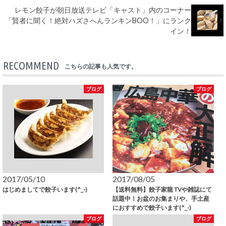
レモン餃子が朝日放送テレビ「キャスト」内のコーナー
「賢者に聞く！絶対ハズさへんランキンBOO！」にランク
イン！
RECOMMEND
こちらの記事も人気です。
ブログ
ブログ
2017/05/10
2017/08/05
はじめましてで餃子います(^_-)
【送料無料】餃子家龍 TVや雑誌にて
話題中！お盆のお集まりや、手土産
におすすめで餃子います(^_-)
ブログ
ブログ