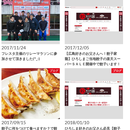
2017/11/24
2017/12/05
フレスタ主催のリレーマラソンに参
【広島好きのお父さんへ！餃子家
加させて頂きました(^_-)
龍】ひろしまご当地餃子の楽天スー
パーＳＡＬＥ開催中で餃子います！
ブログ
ブログ
2017/09/15
2018/01/10
餃子に何をつけて食べますか？で餃
ひろしま好きのお父さん必見【餃子