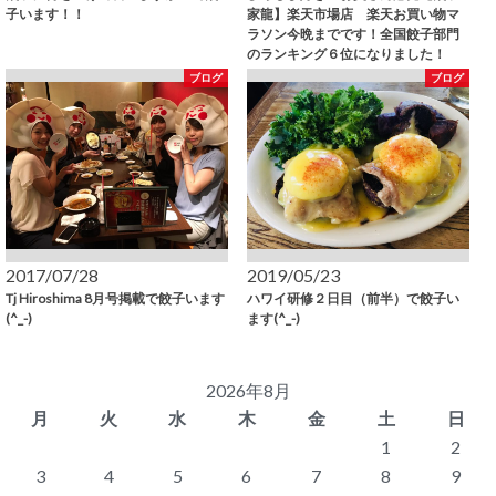
子います！！
家龍】楽天市場店 楽天お買い物マ
ラソン今晩までです！全国餃子部門
のランキング６位になりました！
ブログ
ブログ
2017/07/28
2019/05/23
Tj Hiroshima 8月号掲載で餃子います
ハワイ研修２日目（前半）で餃子い
(^_-)
ます(^_-)
2026年8月
月
火
水
木
金
土
日
1
2
3
4
5
6
7
8
9