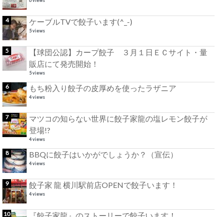
6 views
ケーブルTVで餃子います(^_-)
5 views
【球団公認】カープ餃子 ３月１日ＥＣサイト・量
販店にて発売開始！
5 views
もち粉入り餃子の皮厚めを使ったラザニア
4 views
マツコの知らない世界に餃子家龍の塩レモン餃子が
登場!?
4 views
BBQに餃子はいかがでしょうか？（宣伝）
4 views
餃子家 龍 横川駅前店OPENで餃子います！
4 views
『餃子家龍』のストーリーで餃子います！