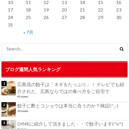
10
11
12
13
14
15
16
17
18
19
20
21
22
23
24
25
26
27
28
29
30
31
« 7月
ブログ週間人気ランキング
広島流の餃子は「ネギをたっぷり」！ テレビでも紹
介された、広島ならではの食べ方をご自宅で
41 views
餃子に酢とコショウは本当に合うのか？検証(^_-)
13 views
DIMEに紹介して頂きました・・で餃子います(^o^)