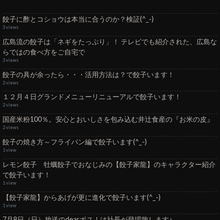
餃子に酢とコショウは本当に合うのか？検証(^_-)
3 views
広島流の餃子は「ネギをたっぷり」！ テレビでも紹介された、広島な
らではの食べ方をご自宅で
3 views
餃子の具が余ったら・・・活用方法は？で餃子います！
2 views
１２月４日グランドメニューリニューアルで餃子います！
2 views
国産米粉100％。安心とおいしさを包み込む井辻食産の『お米の皮』
2 views
餃子の焼き方～フライパン編で餃子います(^_-)
1 view
レモン餃子 牡蠣餃子でおなじみの【餃子家龍】のキャラクター紹介
で餃子います！
1 view
【餃子家龍】からあげが更に進化で餃子います(^_-)
1 view
7月8日（日）放送のdearボス！は社長が登場致します♪