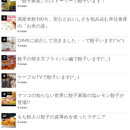
『餃子家龍』のストーリーで餃子います！
6 views
国産米粉100％。安心とおいしさを包み込む井辻食産
の『お米の皮』
6 views
DIMEに紹介して頂きました・・で餃子います(^o^)
5 views
餃子の焼き方フライパン編で餃子います(^_-)
5 views
ケーブルTVで餃子います(^_-)
5 views
マツコの知らない世界に餃子家龍の塩レモン餃子が
登場!?
5 views
もち粉入り餃子の皮厚めを使ったラザニア
4 views