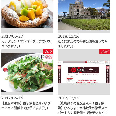
2019/05/27
2018/11/16
カナダカン！マンゴーフェアでパス
近くに来たので平和公園を通ってみ
タいます(^_-)
ました(^_-)
ブログ
ブログ
2017/06/16
2017/12/05
【夏おすすめ】餃子家龍全店パクチ
【広島好きのお父さんへ！餃子家
ーフェア開催中で餃子います(^_-)
龍】ひろしまご当地餃子の楽天スー
パーＳＡＬＥ開催中で餃子います！