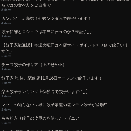
らではの食べ方をご自宅で
6 views
カンパイ！広島県！牡蠣ングダムで餃子います！
4 views
餃子に酢とコショウは本当に合うのか？検証(^_-)
3 views
【餃子家龍通販】毎週火曜日は本店サイトポイント１０倍で餃子いま
す(^_-)
3 views
チーズ餃子の作り方（上のせVER）
3 views
餃子家 龍 横川駅前店11月16日オープンで餃子います！
2 views
楽天餃子ランキング上位独占で餃子います(^_-)
2 views
マツコの知らない世界に餃子家龍の塩レモン餃子が登場!?
2 views
もち粉入り餃子の皮厚めを使ったラザニア
2 views