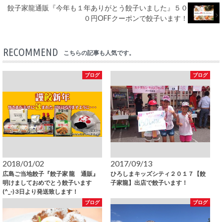
餃子家龍通販『今年も１年ありがとう餃子いました』５０
０円OFFクーポンで餃子います！
RECOMMEND
こちらの記事も人気です。
ブログ
ブログ
2018/01/02
2017/09/13
広島ご当地餃子『餃子家 龍 通販』
ひろしまキッズシティ２０１７【餃
明けましておめでとう餃子います
子家龍】出店で餃子います！
(^_-) 3日より発送致します！
ブログ
ブログ