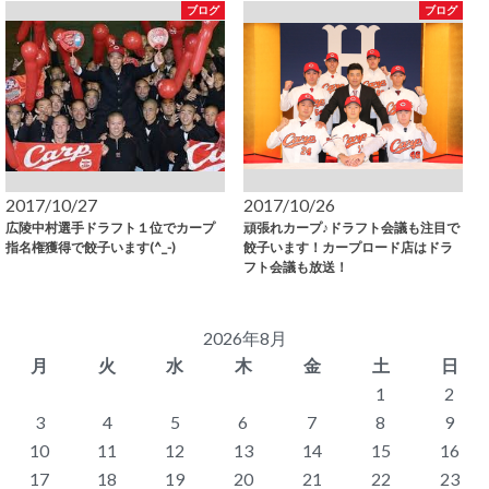
ブログ
ブログ
2017/10/27
2017/10/26
広陵中村選手ドラフト１位でカープ
頑張れカープ♪ドラフト会議も注目で
指名権獲得で餃子います(^_-)
餃子います！カープロード店はドラ
フト会議も放送！
2026年8月
月
火
水
木
金
土
日
1
2
3
4
5
6
7
8
9
10
11
12
13
14
15
16
17
18
19
20
21
22
23