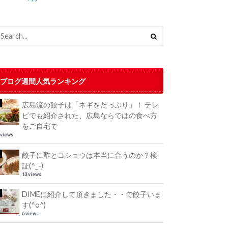
ブログ週間人気ランキング
広島流の餃子は「ネギをたっぷり」！ テレ
ビでも紹介された、広島ならではの食べ方
をご自宅で
 views
餃子に酢とコショウは本当に合うのか？検
証(^_-)
13 views
DIMEに紹介して頂きました・・で餃子いま
す(^o^)
6 views