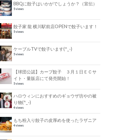
BBQに餃子はいかがでしょうか？（宣伝）
5 views
餃子家 龍 横川駅前店OPENで餃子います！
5 views
ケーブルTVで餃子います(^_-)
5 views
【球団公認】カープ餃子 ３月１日ＥＣサ
イト・量販店にて発売開始！
5 views
ハロウィンにおすすめのギョウザ坊やの被
り物(^_-)
4 views
もち粉入り餃子の皮厚めを使ったラザニア
4 views