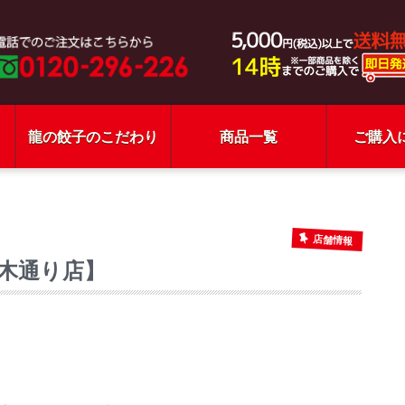
龍の餃子のこだわり
商品一覧
ご購入
】
店舗情報
木通り店】