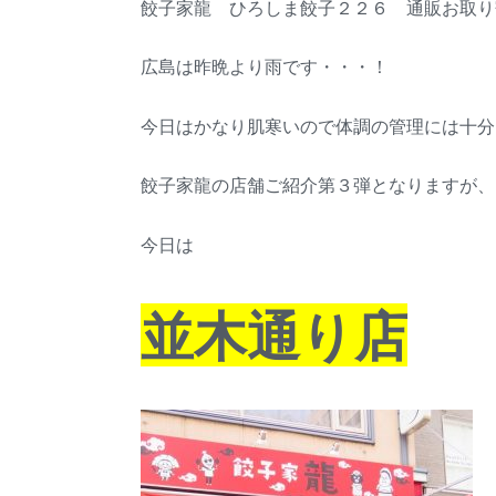
餃子家龍 ひろしま餃子２２６ 通販お取り
広島は昨晩より雨です・・・！
今日はかなり肌寒いので体調の管理には十分
餃子家龍の店舗ご紹介第３弾となりますが、
今日は
並木通り店