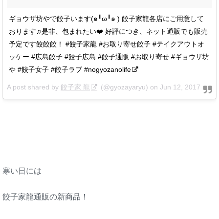
ギョウザ坊やで餃子います(๑╹ω╹๑ ) 餃子家龍各店にご用意して
おります♫是非、包まれたい❤️ 好評につき、ネット通販でも販売
予定です餃餃餃！ #餃子家龍 #お取り寄せ餃子 #テイクアウトオ
ッケー #広島餃子 #餃子広島 #餃子通販 #お取り寄せ #ギョウザ坊
や #餃子女子 #餃子ラブ #nogyozanolife
A post shared by
餃子家 龍
(@gyozayaryu) on
Jun 12, 2017 at 4:57pm PDT
寒い日には
餃子家龍通販の新商品！