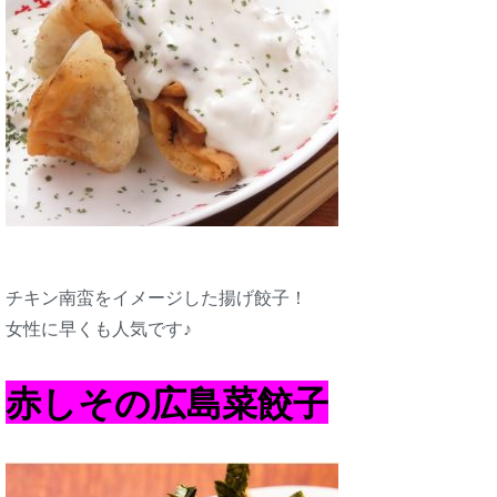
チキン南蛮をイメージした揚げ餃子！
女性に早くも人気です♪
赤しその広島菜餃子