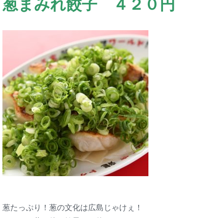
葱まみれ餃子 ４２０円
葱たっぷり！葱の文化は広島じゃけぇ！